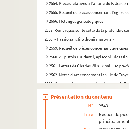
2554. Pièces relatives à l'affaire du P. Joseph
2555. Recueil de pièces concernant l'église c
2556. Mélanges généalogiques
2557. Remarques sur le culte de la prétendue sa
2558. « Passio sancti Sidronii martyris »
2559. Recueil de pièces concernant quelque
2560. « Epistola Prudentii, episcopi Tricass
2561. Lettres de Charles VII aux bailli et prév
2562. Notes d'art concernant la ville de Troye
2563. Notes sur la vicomté et les vicomtes de Tr
2564. « Remonstrance à M. (Jean) de Morvillier su
Présentation du contenu
2565. Recueil de pièces relatives pour la plu
N°
2543
2566. Rapport au préfet de l'Aube sur l'épidémie
Titre
Recueil de pièce
2567. Documents relatifs à l'église et aux ab
principalemen
2568. Documents relatifs pour la plupart à l'é
e
e