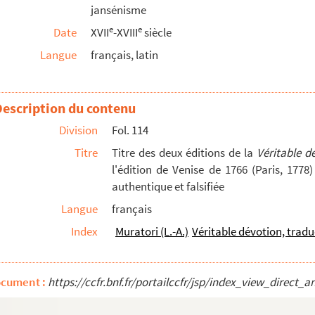
jansénisme
e
e
Date
XVII
-XVIII
siècle
, à l'archevêque de Rouen (Claude-Maur d'Aubigné), s...
Langue
français, latin
 les curés d'Ennencourt-Leage, Jammericourt, Tourly, ...
Vie des Saints »
Description du contenu
 (Louis-Antoine) de Noailles. 15 décembre 1716
assés de leurs diocèses
Division
Fol. 114
de Paris. 1739 ; etc.
Titre
Titre des deux éditions de la
Véritable d
l'édition de Venise de 1766 (Paris, 1778
, X. Pernet, dans l'affaire Harmand, et pièce...
authentique et falsifiée
e la ville de Troyes, capitale de la provin...
Langue
français
ux entrées des évêques de Troyes, et sur le...
Index
Muratori (L.-A.)
Véritable dévotion, tradu
ogne, évêque de Troyes, et à M. de Cussy, soi-d...
e la paroisse des Saints-Loup-et-Gilles, à Paris
ocument :
https://ccfr.bnf.fr/portailccfr/jsp/index_view_dire
u, curé de Saint-André-lez-Troyes
La Cour), sur la mort de Jacques II, roi d'...