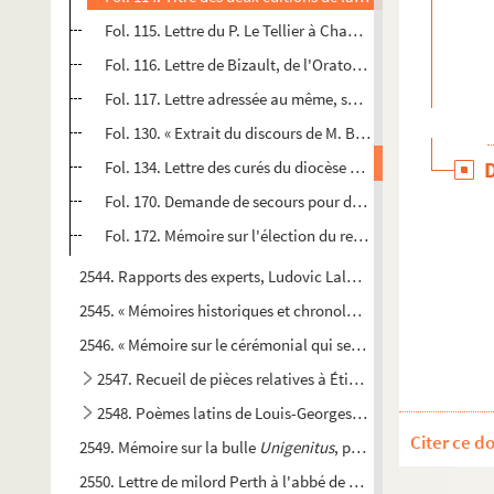
Fol. 115. Lettre du P. Le Tellier à Chauvelin. 2 août 1715
Fol. 116. Lettre de Bizault, de l'Oratoire, curé de Fossey
Fol. 117. Lettre adressée au même, sur le même sujet, par
Fol. 130. « Extrait du discours de M. Baillet au sujet de la 
Fol. 134. Lettre des curés du diocèse de Paris au cardinal
Fol. 170. Demande de secours pour des ecclésiastiques ch
Fol. 172. Mémoire sur l'élection du recteur de l'Université 
2544. Rapports des experts, Ludovic Lalanne, A. de Montaiglon
2545. « Mémoires historiques et chronologiques des antiquités d
2546. « Mémoire sur le cérémonial qui se pratiquoit autrefois a
2547. Recueil de pièces relatives à Étienne-Antoine de Boul
2548. Poèmes latins de Louis-Georges Regnault, du clergé d
Citer ce d
2549. Mémoire sur la bulle
Unigenitus
, par l'abbé de Montaig
2550. Lettre de milord Perth à l'abbé de la Trappe (Jacques de 