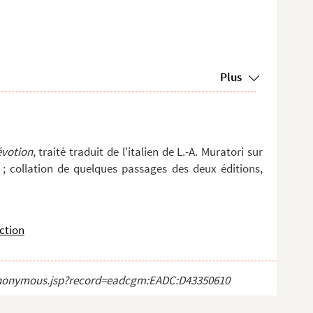
Plus
évotion
, traité traduit de l'italien de L.-A. Muratori sur
) ; collation de quelques passages des deux éditions,
ction
ct_anonymous.jsp?record=eadcgm:EADC:D43350610