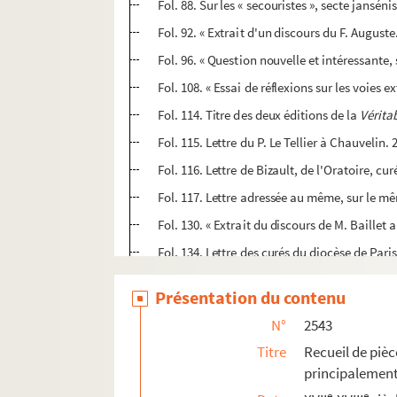
Fol. 88. Sur les « secouristes », secte janséni
Fol. 92. « Extrait d'un discours du F. August
Fol. 96. « Question nouvelle et intéressante, 
Fol. 108. « Essai de réflexions sur les voies e
Fol. 114. Titre des deux éditions de la
Vérita
Fol. 115. Lettre du P. Le Tellier à Chauvelin.
Fol. 116. Lettre de Bizault, de l'Oratoire, c
Fol. 117. Lettre adressée au même, sur le mê
Fol. 130. « Extrait du discours de M. Baillet a
Fol. 134. Lettre des curés du diocèse de Par
Fol. 170. Demande de secours pour des ecclé
Présentation du contenu
Fol. 172. Mémoire sur l'élection du recteur de
N°
2543
2544. Rapports des experts, Ludovic Lalanne, A. 
Titre
Recueil de pièce
2545. « Mémoires historiques et chronologiques de
principalemen
2546. « Mémoire sur le cérémonial qui se pratiquo
e
e