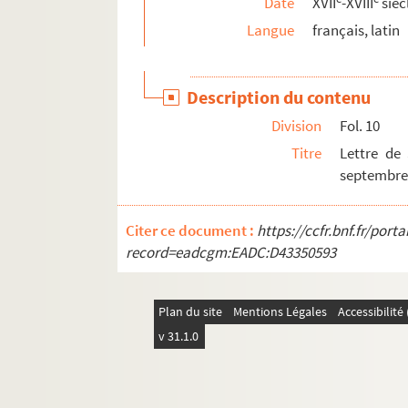
Date
XVII
-XVIII
sièc
2547. Recueil de pièces relatives à Étienne-A
Langue
français, latin
2548. Poèmes latins de Louis-Georges Regnault
2549. Mémoire sur la bulle
Unigenitus
, par l'ab
Description du contenu
2550. Lettre de milord Perth à l'abbé de la Trapp
Division
Fol. 10
2551. Lettre du marquis de Clermont-Tonnerre, 
Titre
Lettre de
2552. Note des ouvrages inédits qui se trouvent 
septembre 
2553. Recueil de pièces concernant principal
2554. Pièces relatives à l'affaire du P. Joseph
Citer ce document :
https://ccfr.bnf.fr/por
record=eadcgm:EADC:D43350593
2555. Recueil de pièces concernant l'église c
2556. Mélanges généalogiques
2557. Remarques sur le culte de la prétendue sa
Plan du site
Mentions Légales
Accessibilit
2558. « Passio sancti Sidronii martyris »
v 31.1.0
2559. Recueil de pièces concernant quelque
2560. « Epistola Prudentii, episcopi Tricass