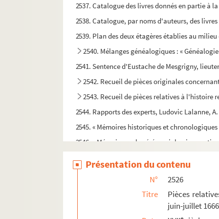
2537. Catalogue des livres donnés en partie à la
2538. Catalogue, par noms d'auteurs, des livre
2539. Plan des deux étagères établies au milieu 
2540. Mélanges généalogiques : « Généalogie d
2541. Sentence d'Eustache de Mesgrigny, lieuten
2542. Recueil de pièces originales concernan
2543. Recueil de pièces relatives à l'histoire r
2544. Rapports des experts, Ludovic Lalanne, A. 
2545. « Mémoires historiques et chronologiques de
2546. « Mémoire sur le cérémonial qui se pratiquo
2547. Recueil de pièces relatives à Étienne-A
Présentation du contenu
2548. Poèmes latins de Louis-Georges Regnault
N°
2526
2549. Mémoire sur la bulle
Unigenitus
, par l'ab
Titre
Pièces relative
2550. Lettre de milord Perth à l'abbé de la Trapp
juin-juillet 166
2551. Lettre du marquis de Clermont-Tonnerre, 
e