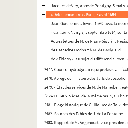
Jacques de Viry, abbé de Pontigny. 5 mai s. 
« Debellemanière ». Paris, 7 avril 1594
Jean Guichonnet, février 1598, avec la note 
« Caillau ». Nangis, 5 septembre 1614, sur l
Autres lettres de M. de Rigny-Sigy à F. Régis,
de Catherine Hodoart à M. de Basly, s. d.
de « Thierry », au sujet du différend survenu
2477. Cours d'hydrodynamique professé à l'Éco
2478. Abrégé de l'Histoire des Juifs de Josèphe
2479. « État des services de M. de Manerbe, lieu
2480. Deux pièces, de la même main, sur l'his
2481. Éloge historique de Guillaume de Taix, doy
2482. Sources des Fables de J. de La Fontaine
2483. Rapport de M. Angenoust, vice-président 