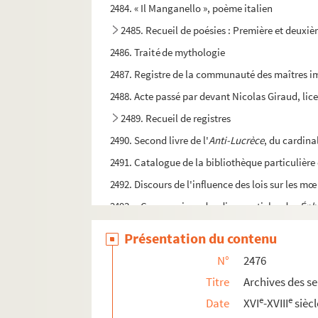
2484. « Il Manganello », poème italien
2485. Recueil de poésies : Première et deuxi
2486. Traité de mythologie
2487. Registre de la communauté des maîtres imp
2488. Acte passé par devant Nicolas Giraud, lice
2489. Recueil de registres
2490. Second livre de l'
Anti-Lucrèce
, du cardina
2491. Catalogue de la bibliothèque particulière
2492. Discours de l'influence des lois sur les m
2493. « Comparaison des divers articles des
Éph
2494. Énigmes de Symposius, traduites en vers f
Présentation du contenu
2495. Notice sur les jeux chez les Romains, par 
N°
2476
2496. Recherches sur la chasse et la pêche chez 
Titre
Archives des se
2497. Lépidoptères de Paris : noctuéliens, phal
e
e
Date
XVI
-XVIII
siècl
2498. Constructions navales