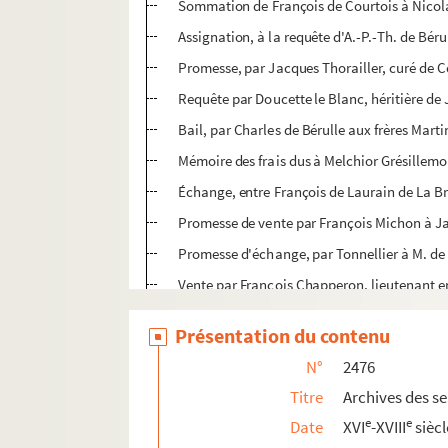
Sommation de François de Courtois à Nicolas
Assignation, à la requête d'A.-P.-Th. de Béru
Promesse, par Jacques Thorailler, curé de Cé
Requête par Doucette le Blanc, héritière de J
Bail, par Charles de Bérulle aux frères Mart
Mémoire des frais dus à Melchior Grésillem
Échange, entre François de Laurain de La Bro
Promesse de vente par François Michon à Jac
Promesse d'échange, par Tonnellier à M. de Bé
Vente par François Chapperon, lieutenant en 
Registre original de Gaudin, notaire et tabel
Présentation du contenu
Vente par Guillaume Forgeot, « soldat estropi
N°
2476
Remise et transport par Charles Martin, cur
Titre
Archives des se
Exploit signifié, à la requête de Gabrielle d
e
e
Date
XVI
-XVIII
siècl
Procès-verbal de mesure et arpentage du bo