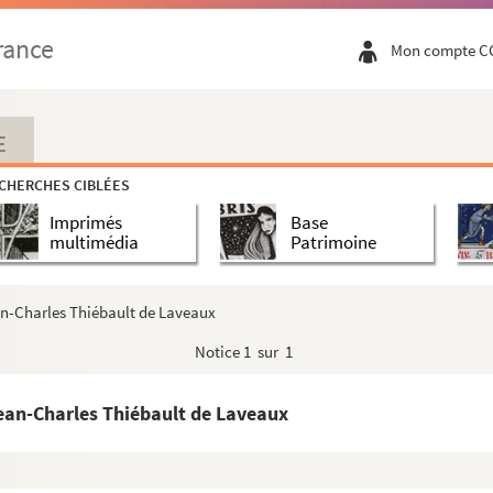
rance
Mon compte C
eficiorum civitatis et diocesis Trecensis »
ernans tous les droits et biens de la maiso...
ise (1740, tome II)
E
CHERCHES CIBLÉES
ral et président au bailliage et présidial d...
Imprimés
Base
multimédia
Patrimoine
dédiée à S. E. Mgr le comte d'Oultremont, fr...
ean-Charles Thiébault de Laveaux
uctions chrétiennes sur J.-C. »
Notice
1 sur 1
 l'archevêque de Rouen, suivies des requêtes ...
Jean-Charles Thiébault de Laveaux
tantes (de religion) », par l'abbé Dug(uet)
ssein de proposer à la Faculté de théologi...