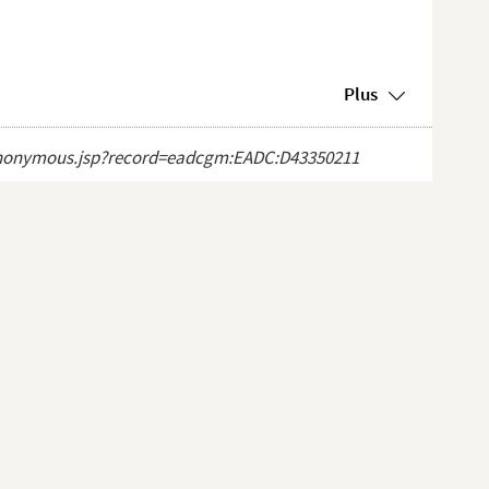
Plus
ct_anonymous.jsp?record=eadcgm:EADC:D43350211