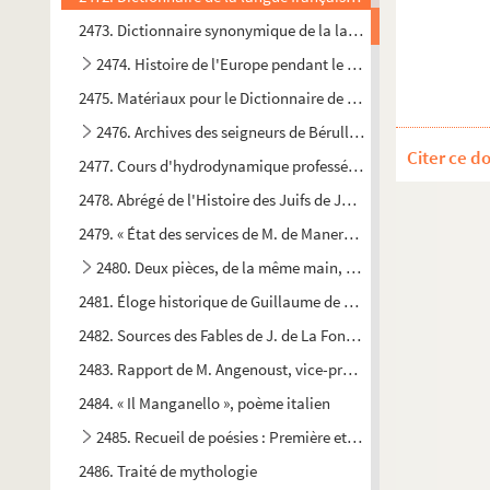
2473. Dictionnaire synonymique de la langue française, par 
e
2474. Histoire de l'Europe pendant le XVIII
siècle, par J.-
2475. Matériaux pour le Dictionnaire de la langue française 
2476. Archives des seigneurs de Bérulle (1517-1775 environ
Citer ce d
2477. Cours d'hydrodynamique professé à l'École royale du 
2478. Abrégé de l'Histoire des Juifs de Josèphe
2479. « État des services de M. de Manerbe, lieutenant généra
2480. Deux pièces, de la même main, sur l'histoire de la pé
2481. Éloge historique de Guillaume de Taix, doyen de l'églis
2482. Sources des Fables de J. de La Fontaine
2483. Rapport de M. Angenoust, vice-président de la commiss
2484. « Il Manganello », poème italien
2485. Recueil de poésies : Première et deuxième Nuits d'Y
2486. Traité de mythologie