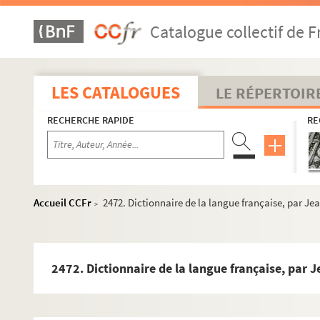
2444. Processionnal de l'église de Chaource
Catalogue collectif de F
2445. « Collationes et taxationes decime ecclesiarum et ben
2446. « Inventaire général des Chartres, titres et papiers conc
2447. Missel à l'usage du diocèse de Troyes, traduction frança
LES CATALOGUES
LE RÉPERTOIR
2448. « Joannis Meursii Elegantiae latini sermonis. » (1748)
RECHERCHE RAPIDE
RE
2449. « Compte que rend par devant vous, M. le lieutenant géné
2450. Obituaire du Paraclet
2451. Origine et histoire ancienne des Gaulois
2452. Lucile, comédie en un acte et en vers, par Marmontel, « 
Accueil CCFr
2472. Dictionnaire de la langue française, par J
>
2453. Recueil de conférences jansénistes : « Modèles d'instr
2454. Méditations sur l'Ancien Testament
2455. Requêtes des Jésuites du collège de Rouen au roi contre
2472. Dictionnaire de la langue française, par 
2456. « Principes et réflexions sur diverses questions impor
2457. « Réflexions et difficultés sur les articles qu'on a eu de