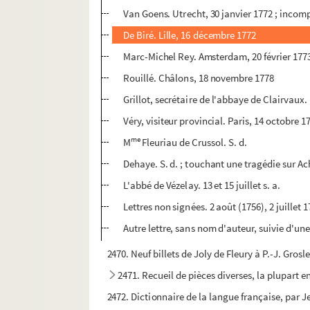
Van Goens. Utrecht, 30 janvier 1772 ; incomp
De Biré. Lille, 16 décembre 1772
Marc-Michel Rey. Amsterdam, 20 février 177
Rouillé. Châlons, 18 novembre 1778
Grillot, secrétaire de l'abbaye de Clairvaux
Véry, visiteur provincial. Paris, 14 octobre 1
me
M
Fleuriau de Crussol. S. d.
Dehaye. S. d. ; touchant une tragédie sur Ach
L'abbé de Vézelay. 13 et 15 juillet s. a.
Lettres non signées. 2 août (1756), 2 juillet 
Autre lettre, sans nom d'auteur, suivie d'une 
2470. Neuf billets de Joly de Fleury à P.-J. Grosl
2471. Recueil de pièces diverses, la plupart e
2472. Dictionnaire de la langue française, par