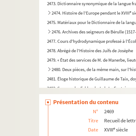
2473. Dictionnaire synonymique de la langue fr
e
2474. Histoire de l'Europe pendant le XVIII
si
2475. Matériaux pour le Dictionnaire de la lang
2476. Archives des seigneurs de Bérulle (1517
2477. Cours d'hydrodynamique professé à l'Éco
2478. Abrégé de l'Histoire des Juifs de Josèphe
2479. « État des services de M. de Manerbe, lieu
2480. Deux pièces, de la même main, sur l'his
2481. Éloge historique de Guillaume de Taix, doy
2482. Sources des Fables de J. de La Fontaine
2483. Rapport de M. Angenoust, vice-président 
Présentation du contenu
2484. « Il Manganello », poème italien
N°
2469
2485. Recueil de poésies : Première et deuxi
Titre
Recueil de lett
2486. Traité de mythologie
e
Date
XVIII
siècle
2487. Registre de la communauté des maîtres imp