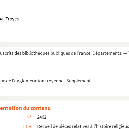
s des dimanches d'après la Pentecôte »
c. Troyes
1765 et janvier 1766, pour l'école de Rynw »
e
e
I
et XVIII
siècles
vêque de Reims. 22 mars 1700
26 février 1729
scrits des bibliothèques publiques de France. Départements. — 
r » (1724)
oble. 9 février 1704
ue de l'agglomération troyenne . Supplément
es Pères de l'Oratoire. 4 juin 1713
, 2 janvier 1699 ; texte latin, traduction...
entation du contenu
me, 17 avril 1677, et à François(-Étienne ...
N°
2462
 J.-B. Bossuet, évêque de Condom, au sujet...
Titre
Recueil de pièces relatives à l'histoire religieu
.