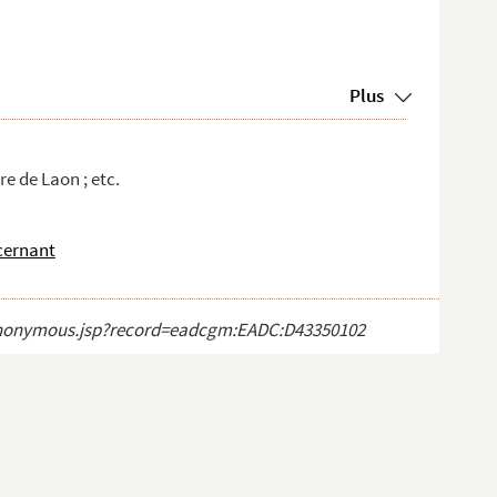
Plus
re de Laon ; etc.
cernant
ct_anonymous.jsp?record=eadcgm:EADC:D43350102