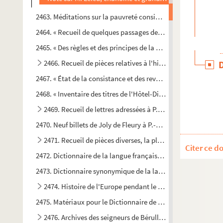
2463. Méditations sur la pauvreté considérée comme la marq
2464. « Recueil de quelques passages des saincts Pères et de 
2465. « Des règles et des principes de la morale chrestienne »
2466. Recueil de pièces relatives à l'histoire religieuse du X
2467. « État de la consistance et des revenus des domaines du
2468. « Inventaire des titres de l'Hôtel-Dieu-le-Comte de Troie
2469. Recueil de lettres adressées à P.-J. Grosley, de 1744 à
2470. Neuf billets de Joly de Fleury à P.-J. Grosley, du 14 nove
e
2471. Recueil de pièces diverses, la plupart en vers, du XV
Citer ce d
2472. Dictionnaire de la langue française, par Jean-Charles 
2473. Dictionnaire synonymique de la langue française, par 
e
2474. Histoire de l'Europe pendant le XVIII
siècle, par J.-
2475. Matériaux pour le Dictionnaire de la langue française 
2476. Archives des seigneurs de Bérulle (1517-1775 environ