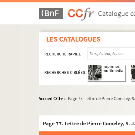
Catalogue co
LES CATALOGUES
RECHERCHE RAPIDE
Imprimés
multimédia
RECHERCHES CIBLÉES
Accueil CCFr
Page 77. Lettre de Pierre Comeley, S.
>
2428. Inventaire des titres conservés en l'hôtel 
2429. « Officia propria sanctorum ad usum abbat
2430. « Ceremoniale proprium insignis ecclesi
2431. Traduction française des
Cynégétiques
de 