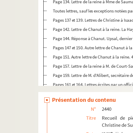
Page 134. Lettre de la reine à Mme de Saumai
Toutes lettres, sauf les exceptions notées p
Pages 137 et 139. Lettres de Christine à Isa
Page 142. Lettre de Chanut à la reine. La Haye
Page 144. Réponse à Chanut. Upsal, dernier 
Pages 147 et 150. Autre lettre de Chanut à l
Page 151. Autre lettre de Chanut à la reine. 
Page 157. Lettre de la reine à M. de Court-
Page 159. Lettre de M. d'Alibert, secrétair
Pages 161 et 164. Lettres écrites par un offic
Page 168. « Lettre de Chanut à la reine Christ
Présentation du contenu
Page 172. « Épigramme du sieur (Balthazar)
N°
2440
Page 172. « Response de la reine au chevalier
Titre
Recueil de pi
2441. « Pauvre France que chacun pille », cha
Christine de S
2442. Galerie de la tour Saint-Pierre, à la cathé
e