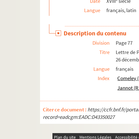
Date
XVIII
siècle
2443. Processionnal de l'église de Chaource
Langue
français, latin
2444. Processionnal de l'église de Chaource
2445. « Collationes et taxationes decime eccle
Description du contenu
2446. « Inventaire général des Chartres, titres e
Division
Page 77
2447. Missel à l'usage du diocèse de Troyes, tra
Titre
Lettre de P
2448. « Joannis Meursii Elegantiae latini serm
26 décemb
2449. « Compte que rend par devant vous, M. le l
Langue
français
2450. Obituaire du Paraclet
Index
Comeley (P
2451. Origine et histoire ancienne des Gaulois
Jannot (R.
2452. Lucile, comédie en un acte et en vers, par
2453. Recueil de conférences jansénistes : « M
Citer ce document :
https://ccfr.bnf.fr/por
2454. Méditations sur l'Ancien Testament
record=eadcgm:EADC:D43350027
2455. Requêtes des Jésuites du collège de Rouen
2456. « Principes et réflexions sur diverses q
Plan du site
Mentions Légales
Accessibilit