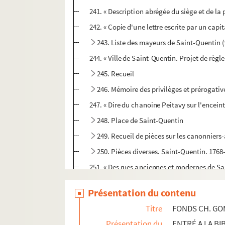
241. « Description abrégée du siège et de la p
242. « Copie d'une lettre escrite par un capi
243. Liste des mayeurs de Saint-Quentin 
244. « Ville de Saint-Quentin. Projet de règl
245. Recueil
246. Mémoire des privilèges et prérogative
247. « Dire du chanoine Peitavy sur l'encein
248. Place de Saint-Quentin
249. Recueil de pièces sur les canonniers
250. Pièces diverses. Saint-Quentin. 176
251. « Des rues anciennes et modernes de Sa
252. Nomenclature des rues, places, boulevar
Présentation du contenu
253. Recueil de pièces diverses sur Saint-Q
Titre
FONDS CH. G
254. Agrandissement de la ville de Saint-Quen
Présentation du
ENTRÉ A LA BI