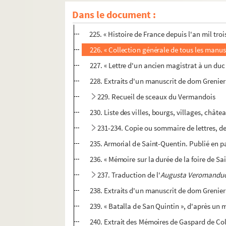
Dans le document :
FONDS CH. GOMART
225. « Histoire de France depuis l'an mil troi
226. « Collection générale de tous les manusc
227. « Lettre d'un ancien magistrat à un duc e
228. Extraits d'un manuscrit de dom Grenier
229. Recueil de sceaux du Vermandois
230. Liste des villes, bourgs, villages, châte
231-234. Copie ou sommaire de lettres, de 
235. Armorial de Saint-Quentin. Publié en p
236. « Mémoire sur la durée de la foire de Sa
237. Traduction de l'
Augusta Veromanduor
238. Extraits d'un manuscrit de dom Grenier
239. « Batalla de San Quintin », d'après un m
240. Extrait des Mémoires de Gaspard de Coli