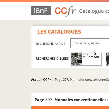
Page 21. Copie d'une lettre écrite le 9 ju
Page 23. Copie des lettres patentes du Ro
Catalogue co
Page 24. Observations relatives à une dé
Page 27. Délibérations relatives au contr
LES CATALOGUES
Page 36. Requête des laboureurs d'Urville
Page 47. Mémoire sur Honnecourt (Nord
RECHERCHE RAPIDE
Page 51. Mémoire en faveur de prêtres, à
Page 65. Démêlés du mayeur et du gouvern
Imprimés
multimédia
RECHERCHES CIBLÉES
Page 68. Inventaire des titres concernan
Page 71. Extrait du testament de Jacque
Page 74. Copie d'une lettre du maire et 
Accueil CCFr
Page 207. Monnaies conventionnelle
>
Page 75. Copie du mémoire de l'abbé Peit
Page 95. Déclaration des terres de Rocou
Page 123. Liste de certains noms de jours
Page 207. Monnaies conventionnelles u
Page 136. Dictons les plus en usage de l