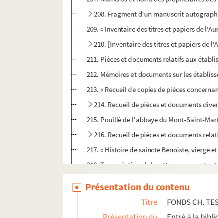
208. Fragment d'un manuscrit autographe
209. « Inventaire des titres et papiers de l
210. [Inventaire des titres et papiers de
211. Pièces et documents relatifs aux établis
212. Mémoires et documents sur les établissem
213. « Recueil de copies de pièces concernant
214. Recueil de pièces et documents dive
215. Pouillé de l'abbaye du Mont-Saint-Marti
216. Recueil de pièces et documents relat
217. « Histoire de saincte Benoiste, vierge 
218. Transcription de layettes se rapporta
219. Sommaire de layettes se rapportant à l
Présentation du contenu
220. Copies de vies de S. Quentin, extraites 
Titre
FONDS CH. TE
221. « La philosophomanie ou épidémie philo
Présentation du
Entré à la bibl