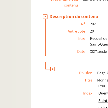
e
222-224. Trois cartons de pièces des XVI
, XV
contenu
FONDS CH. GOMART
Description du contenu
N°
202
Autre cote
20
Titre
Recueil de
Saint-Quen
e
Date
XIX
siècle
Division
Page 
Titre
Monna
1790
Index
Quent
Saint