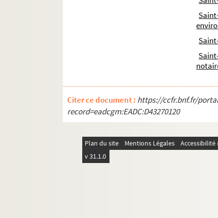
Saint
Saint
envir
Saint
Saint
notair
Citer ce document :
https://ccfr.bnf.fr/por
record=eadcgm:EADC:D43270120
Plan du site
Mentions Légales
Accessibilit
v 31.1.0