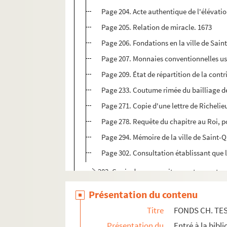
Page 204. Acte authentique de l'élévation 
Page 205. Relation de miracle. 1673
Page 206. Fondations en la ville de Sain
Page 207. Monnaies conventionnelles us
Page 209. État de répartition de la contri
Page 233. Coutume rimée du bailliage d
Page 271. Copie d'une lettre de Richelie
Page 278. Requête du chapitre au Roi, po
Page 294. Mémoire de la ville de Saint-Qu
Page 302. Consultation établissant que 
203. Copie de manuscrits ayant appartenu
204. « Recueil des statuts des métiers de la 
Présentation du contenu
205. Critiques des Mémoires pour servir à 
Titre
FONDS CH. TE
206. Précis historique des principaux évén
Présentation du
Entré à la bibl