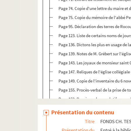
Page 74. Copie d'une lettre du maire et 
Page 75. Copie du mémoire de l'abbé Peit
Page 95. Déclaration des terres de Rocou
Page 123. Liste de certains noms de jours
Page 136. Dictons les plus en usage de l
Page 139. Notes de M. Grébert sur l'égli
Page 143. Les joyaux de monsieur saint Qu
Page 147. Reliques de l'église collégial
Page 149. Copie de l'inventaire du 6 no
Page 155. Procès-verbal de la prise de tou
Page 159. Procès-verbaux relatifs aux re
Page 165. Acte constatant l'authenticité 
Présentation du contenu
Page 169. Notice sur les manuscrits de la
Titre
FONDS CH. TE
Page 183. Copie d'une notice historique s
Présentation du
Entré à la bibl