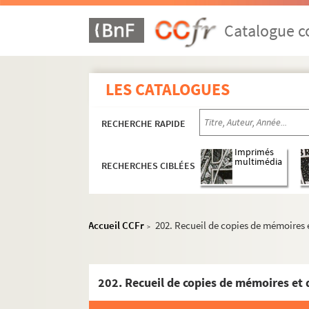
Catalogue co
LES CATALOGUES
RECHERCHE RAPIDE
Imprimés
multimédia
RECHERCHES CIBLÉES
Accueil CCFr
202. Recueil de copies de mémoires e
>
FONDS CH. TESTART
183. « Rituale regalis et insignis ecclesiae 
184. « Martyrologium regalis ecclesiae insign