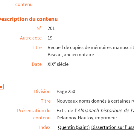
contenu
n
Description du contenu
ancti Quintini, gloriosissimi martyris Christi »
N°
201
ques de l'église de Saint-Quentin
Autre cote
19
et auteur d'une vie de saint Quentin, sur l'usage d'ant...
Titre
Recueil de copies de mémoires manuscrits
Biseau, ancien notaire
, au sujet du stage. 1757
e
Date
XIX
siècle
eu à Angers
7 à 1852
in, autrefois Samarobriva, depuis Auguste de Vermandois, e...
Division
Page 250
 Auguste de Vermandois. Mémoire »
Titre
Nouveaux noms donnés à certaines rues 
ant 1793
Présentation du
Extr. de l'
Almanach historique de l'
contenu
Delannoy-Hautoy, imprimeur.
isne)
Index
Quentin (Saint)
Dissertation sur l'us