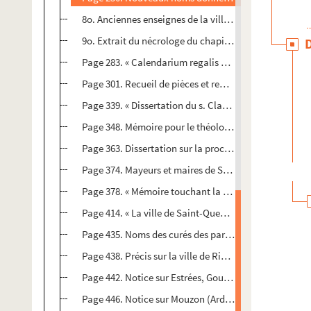
8o. Anciennes enseignes de la ville de Saint-Quentin
9o. Extrait du nécrologe du chapitre de Saint-Quenti
Page 283. « Calendarium regalis et insignis ecclesiae s
Page 301. Recueil de pièces et remarques sur les rubri
Page 339. « Dissertation du s. Claude Delafons, avocat 
Page 348. Mémoire pour le théologal de Saint-Quentin
Page 363. Dissertation sur la procession de la Fête-Di
Page 374. Mayeurs et maires de Saint-Quentin, de 155
Page 378. « Mémoire touchant la ville de Saint-Quent
Page 414. « La ville de Saint-Quentin est l'ancienne
Page 435. Noms des curés des paroisses de la ville av
Page 438. Précis sur la ville de Ribemont
Page 442. Notice sur Estrées, Gouy, Le Câtelet, Moy (A
Page 446. Notice sur Mouzon (Ardennes)