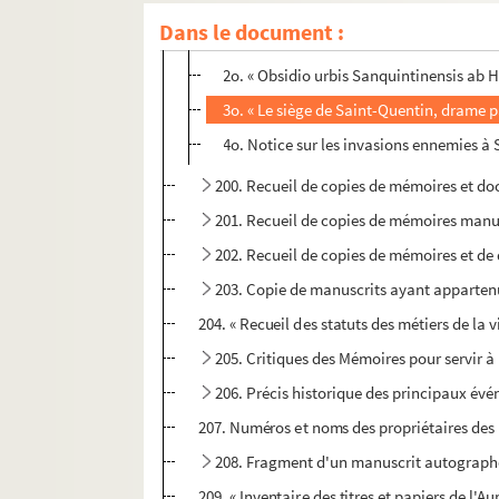
Dans le document :
1o. « Récit de ce qui s'est passé tant au s
2o. « Obsidio urbis Sanquintinensis ab H
3o. « Le siège de Saint-Quentin, drame p
4o. Notice sur les invasions ennemies à S
200. Recueil de copies de mémoires et doc
201. Recueil de copies de mémoires manusc
202. Recueil de copies de mémoires et de d
203. Copie de manuscrits ayant appartenu
204. « Recueil des statuts des métiers de la 
205. Critiques des Mémoires pour servir à 
206. Précis historique des principaux évén
207. Numéros et noms des propriétaires des m
208. Fragment d'un manuscrit autographe
209. « Inventaire des titres et papiers de l