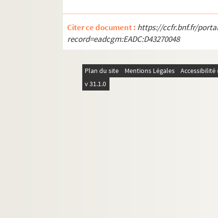
Citer ce document :
https://ccfr.bnf.fr/por
record=eadcgm:EADC:D43270048
Plan du site
Mentions Légales
Accessibilit
v 31.1.0