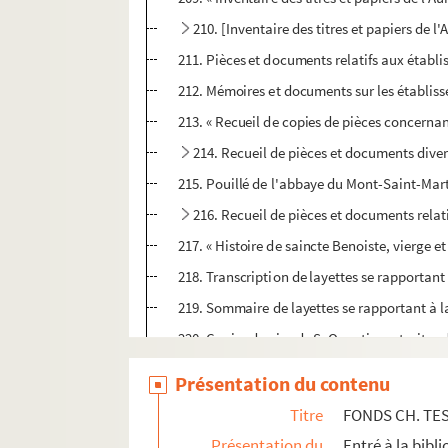
210. [Inventaire des titres et papiers de
211. Pièces et documents relatifs aux établis
212. Mémoires et documents sur les établissem
213. « Recueil de copies de pièces concernant
214. Recueil de pièces et documents dive
215. Pouillé de l'abbaye du Mont-Saint-Marti
216. Recueil de pièces et documents relat
217. « Histoire de saincte Benoiste, vierge 
218. Transcription de layettes se rapporta
219. Sommaire de layettes se rapportant à l
220. Copies de vies de S. Quentin, extraites 
221. « La philosophomanie ou épidémie philo
Présentation du contenu
e
222-224. Trois cartons de pièces des XVI
, XV
Titre
FONDS CH. TE
FONDS CH. GOMART
Présentation du
Entré à la bibl