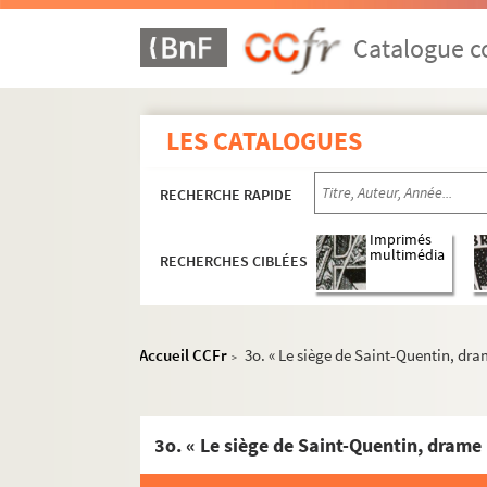
Catalogue co
LES CATALOGUES
RECHERCHE RAPIDE
Imprimés
multimédia
RECHERCHES CIBLÉES
Accueil CCFr
3o. « Le siège de Saint-Quentin, dra
>
FONDS CH. TESTART
183. « Rituale regalis et insignis ecclesiae 
184. « Martyrologium regalis ecclesiae insign