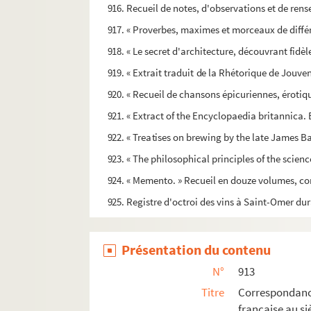
916. Recueil de notes, d'observations et de rens
917. « Proverbes, maximes et morceaux de différen
918. « Le secret d'architecture, découvrant fid
919. « Extrait traduit de la Rhétorique de Jouven
920. « Recueil de chansons épicuriennes, érotiqu
921. « Extract of the Encyclopaedia britannica. 
922. « Treatises on brewing by the late James B
923. « The philosophical principles of the scien
924. « Memento. » Recueil en douze volumes, comp
925. Registre d'octroi des vins à Saint-Omer dura
Présentation du contenu
N°
913
Titre
Correspondan
française au s