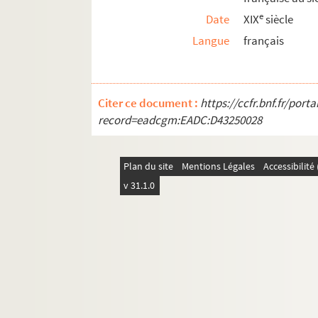
e
Date
XIX
siècle
Langue
français
Citer ce document :
https://ccfr.bnf.fr/por
record=eadcgm:EADC:D43250028
Plan du site
Mentions Légales
Accessibilit
v 31.1.0