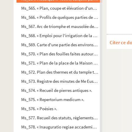
Ms_565. « Plan, coupe et élévation d'une tour servant à fai
Ms_566. « Profils de quelques parties de la Maison-Carrée. ».
Ms_567. Arc de triomphe et mausolée de Saint-Remy.
Ms_568. « Emploi pour l'irrigation de la chute d'eau dérivée
Citer ce d
Ms_569. Carte d'une partie des environs de Saint-Jean du Ga
Ms_570. « Plan des fouilles faites autour de la Maison-Carrée 
Ms_571. « Plan de la place de la Maison Quarrée relatif au pro
Ms_572. Plan des thermes et du temple trouvés sur l'emplace
Ms_573. Registre des minutes de Me Eustache de Nimes.
Ms_574. « Recueil de pierres antiques ».
Ms_575. « Repertorium medicum ».
Ms_576. « Poésies ».
Ms_577. Recueil des statuts, règlements et usages du chapitre
Ms_578. « Inauguratio regiae accademiae (sic) nemausensis reg