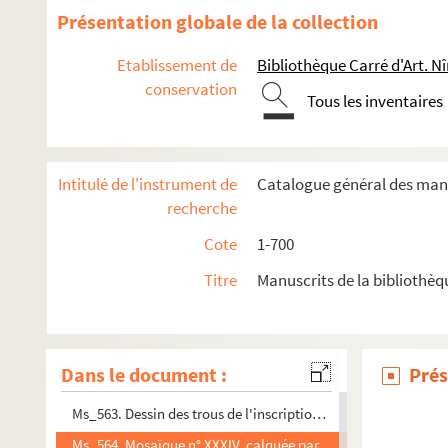
Ms_550. « Bains des Romains ».
Présentation globale de la collection
Ms_551. Projets d'embellissement de la colline qui domine 
Etablissement de
Bibliothèque Carré d'Art. N
Ms_552. « Plan de la disposition des nouvelles promenades, Co
conservation
Tous les inventaires
Ms_553. Projet d'alignement des grand et petit cours de Nîm
Ms_554. « Profil en longueur du canal projeté de Boucoiran à
Ms_555. Profils en long et en travers du canal d'Arles à Bouc.
Intitulé de l'instrument de
Catalogue général des manu
Ms_556. Autres profils supposés appartenir au projet du canal
recherche
Ms_557. Plans relatifs au projet d'amener les eaux du Gardo
Cote
1-700
Ms_558. Monuments d'Arles. Plans, coupe, profils, etc.
Titre
Manuscrits de la bibliothèq
Ms_559. Plan cadastral parcellaire d'une partie de la comm
Ms_560. Croquis au crayon d'un tombeau.
Ms_561. Les mosaïques de Nimes.
Dans le document :
Prés
Ms_562. « Plan géométrique du théâtre antique, bâti par les R
Ms_563. Dessin des trous de l'inscription de l'arc d'Orange.
Ms_564. Mosaïque n° XXXIV, calquée par Mora, mosaïste, dess