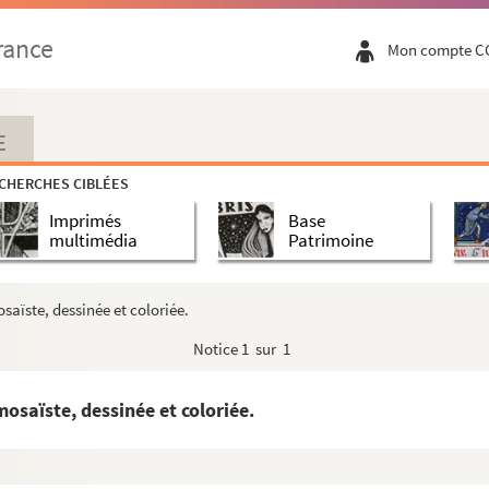
rance
Mon compte C
guerres Civiles de la religion p. R. »
E
ens, avec les élévations que l'on a nouvellement...
CHERCHES CIBLÉES
Imprimés
Base
mens qui ont été découverts en creusant ».
multimédia
Patrimoine
suivant le nouveau projet de M. Mathieu ».
 à la Fontaine de la ville de Nismes, avec les...
aïste, dessinée et coloriée.
a Fontaine.
Notice
1 sur 1
osaïste, dessinée et coloriée.
bellissement des abords du Nymphée.
Plan et le Profil Correct à 32 Toises de dist...