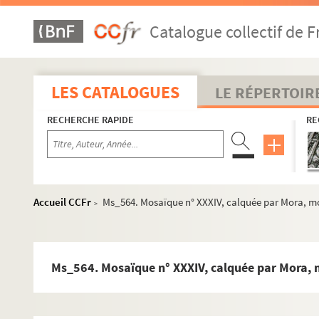
Ms_537. « La Mandoline et ses collaborateurs ».
Catalogue collectif de F
Ms_538-572. DESSINS CARTES & PLANS
Ms_538. « Plan de La ville de Nismes En L'année 1629 soubs les 
Ms_539. Plan de la ville et du château de Nimes.
LES CATALOGUES
LE RÉPERTOIR
Ms_540. « Plan de la Fontaine de Nismes et des anciens bâtim
RECHERCHE RAPIDE
RE
Ms_541. Plan de la Fontaine de Nimes.
Ms_542. « Plan de la Fontaine de Nismes et des anciens batti
Ms_543. « Plan des ouvrages à faire à la Fontaine de Nismes, 
Ms_544. « Plan des antiquités romaines qu'on a découvert (sic)
Accueil CCFr
Ms_564. Mosaïque n° XXXIV, calquée par Mora, mos
>
Ms_545. Plans de la Fontaine et des monuments romains de l
Ms_546. Plan du bassin romain de la Fontaine.
Ms_547. Projet d'embellissement de la Fontaine.
Ms_564. Mosaïque n° XXXIV, calquée par Mora, m
Ms_548. Source, Nymphée et projet de restauration ou d'em
Ms_549. « Vue de la Longueur de la Maison Carrée Réglée sur le 