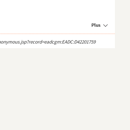
Plus
ct_anonymous.jsp?record=eadcgm:EADC:D42201759