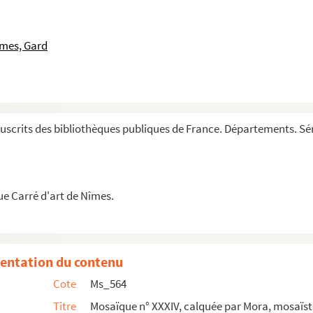
la source de la Fontaine et de ses abords.
îmes, Gard
urs plantés d'arbres, places publiques et rues ...
es.
 Nismes «.
scrits des bibliothèques publiques de France. Départements. Sér
 d'Arles à Bouc.
n à Nimes.
ue Carré d'art de Nîmes.
une d'Anduze.
entation du contenu
omains, de la ville d'Orange, et des maisons qu...
Cote
Ms_564
Titre
Mosaïque n° XXXIV, calquée par Mora, mosaïste
inée et coloriée.