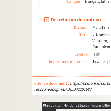
Langue
français, latin
Description du contenu
Division
Ms_518_3
Titre
« Nomina 
Vilarium,
Canonicoru
Langue
latin
Importance matérielle
1 cahier ; 
Citer ce document :
https://ccfr.bnf.fr/por
record=eadcgm:EADC:D42201687
Plan du site
Mentions Légales
Accessibilit