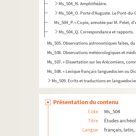
Ms_504_N. Amphithéâtre.
Ms_504_O. Porte d'Auguste. Le Pont-du-
Ms_504_P. « Copie, annotée par M. Pelet, d'un
Ms_504_Q. Correspondance et rapports.
Ms_505. Observations astronomiques faites, du m
Ms_506. Observations météorologiques et médica
Ms_507. « Dissertation sur les Arécomiens, com
Ms_508. « Lexique français-languedocien ou Dict
Ms_509. Ecrits et traductions en languedoci
Ms_510. « Penser et croire, poésies choisies »
Ms_511. Œuvres d'Alexandre Ducros
Présentation du contenu
Ms_512. « Complaintes et notices sur les pasteur
Cote
Ms_504
Ms_513. Cahier de musique.
Titre
Études archéol
Ms_514. Marques et monogrammes.
Langue
français, latin,