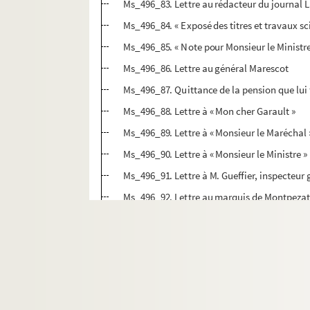
Ms_496_83. Lettre au rédacteur du journal 
Ms_496_84. « Exposé des titres et travaux sci
Ms_496_85. « Note pour Monsieur le Ministre 
Ms_496_86. Lettre au général Marescot
Ms_496_87. Quittance de la pension que lui 
Ms_496_88. Lettre à « Mon cher Garault »
Ms_496_89. Lettre à « Monsieur le Maréchal 
Ms_496_90. Lettre à « Monsieur le Ministre 
Ms_496_91. Lettre à M. Gueffier, inspecteur 
Ms_496_92. Lettre au marquis de Montpeza
Ms_496_93A. Quittance de pension faite par 
Ms_496_93B. Quittance de pension faite par 
Ms_496_94. « Provisions de Capitaine des Ch
Ms_496_96. Lettre au Garde des Sceaux [A
Ms_496_95. Reçu donné par la Direction génér