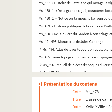
Ms_487. « Histoire de l'attelabe qui ravage la vi
Ms_488_1. « De la grande ciguë, caractères bota
Ms_488_2. « Notice sur la mouche keiroun ou dac
Ms_489. « Histoire politique de la santé ou l'inf
Ms_490. « De la rivière du Gardon à son étiage et
Ms_491-493. Manuscrits de Jules Canonge
Ms_494. Atlas de levés topographiques, plans,
Ms_495. Levés topographiques faits en Espagne
Ms_496. Recueil de pièces d'époques diverses
Ms_497. Pièces d'époques diverses concernant
Ms_498. Recueil.
Présentation du contenu
Ms_499. Problèmes d'échecs et de dames.
Cote
Ms_478
Ms_500. « Lou Tèfle. Poésies patoises et français
Titre
Liasse de cahi
Ms_501. « Essai sur la vie de Pierre Clavel. Premiè
Date
XVIIe-XVIIIe siè
Ms_502. Inscriptions antiques de Nimes, reprodu