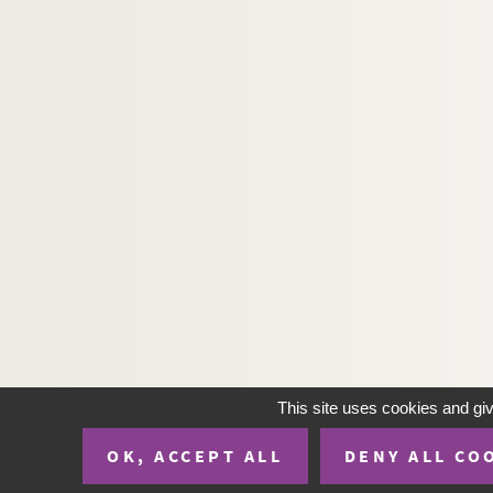
Ms_597. Registre d'Étienne Pinholis, notaire à 
Ms_598. Manuel d'Estienne de Baco, prêtre, nota
Ms_599. Registre de J. de Montillis, notaire à Al
Ms_600. Documents divers relatifs au Languedo
Ms_601. Registre de Jean Pascal, notaire à Nîm
Ms_602. Registre de Jean d'Autun, notaire à C
Ms_603. Registre de Mathieu Fazendier, notaire 
Ms_604. Registre de Bertrand Toulouse, notaire 
Ms_605. Fragment d'un autre registre de Bertran
Ms_606. Actes pour le baron d'Alles concernant l
Ms_607. Fragment d'un registre de Pierre Privat,
Ms_608. Registre de Georges d'Aurel, notaire à 
This site uses cookies and gi
Ms_609. Registre de Fabrice, notaire à Alès
Ms_610. Recueil d'actes d'Arnaud Noyre, notai
OK, ACCEPT ALL
DENY ALL CO
Ms_611. Registre de Guillaume Briçonnet, notai