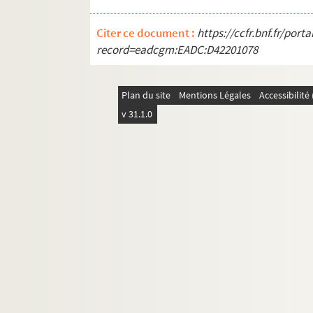
Citer ce document :
https://ccfr.bnf.fr/por
record=eadcgm:EADC:D42201078
Plan du site
Mentions Légales
Accessibilit
v 31.1.0