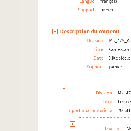
Langue
français
Ms_475_A_2_47. Lettre du docteur R
Support
papier
Ms_475_A_2_48. Lettre du docteur R
Ms_475_A_2_49. Lettre de Schilizzi 
Description du contenu
Ms_475_A_2_50. Lettres de la Socié
Division
Ms_475_A
Ms_475_A_2_51. Lettre de la Société
Titre
Correspo
Ms_475_A_2_52. Lettre de la Société
Date
XIXe siècle
Ms_475_A_2_53. Lettre de la Società
Support
papier
Ms_475_A_2_54. Lettre du chevalier 
Ms_475_A_2_55. Lettre du docteur Vi
Ms_475_A_2_56. Lettre à la Société
Division
Ms_47
Ms_475_A_2_57. Lettre du docteur 
Titre
Lettre
Ms_475_A_2_58. Lettre de G. Labaume
Importance matérielle
79 lett
Ms_475_A_2_59. Lettre de Ch. Steinb
Ms_475_A_2_60. Lettre à la Société
Division
M