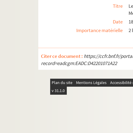
Ms_475_A_2_61. Lettre de Brochard, 
Titre
L
Ms_475_A_2_62. Liste d'annales, gaz
M
Ms_475_B. Mémoires, observations et rap
Date
1
Importance matérielle
2 
Citer ce document :
https://ccfr.bnf.fr/por
record=eadcgm:EADC:D42201071A22
Plan du site
Mentions Légales
Accessibilit
v 31.1.0