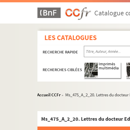
Catalogue co
Ms_471. Première période : 15 nivôse an IX [=
Ms_472. Deuxième période : 1817 à 1825
LES CATALOGUES
Ms_473. Archives du Comité central de vacci
Ms_474. Travaux de médecine et de chirurgie
RECHERCHE RAPIDE
Ms_475. Société de médecine de Nimes. Troisiè
Imprimés
multimédia
RECHERCHES CIBLÉES
Ms_475_A. Correspondance
Ms_475_A_1. Documents officiels et lett
Ms_475_A_2. Lettres et communications
Accueil CCFr
Ms_475_A_2_20. Lettres du docteur 
>
Ms_475_A_2_1. Lettre de Nicot au Pr
Ms_475_A_2_2. Lettres de José Lover
Ms_475_A_2_20. Lettres du docteur Ed
Ms_475_A_2_3. Lettre du docteur Es
Ms_475_A_2_4. Lettres du docteur Al