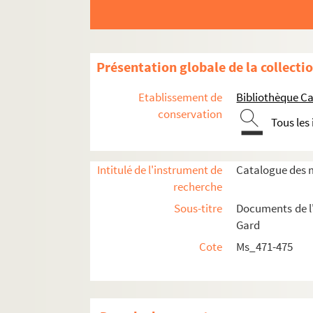
Présentation globale de la collecti
Etablissement de
Bibliothèque Ca
conservation
Tous les
Intitulé de l'instrument de
Catalogue des m
recherche
Ms_471. Première période : 15 nivôse an IX [=
Sous-titre
Documents de l'
Gard
Ms_472. Deuxième période : 1817 à 1825
Cote
Ms_471-475
Ms_472_A. Documents relatifs à la réorga
Ms_472_B. Procès-verbaux des séances
Ms_472_C. Correspondance