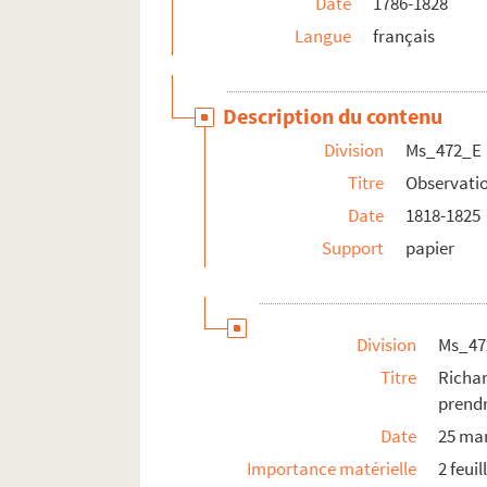
Date
1786-1828
Langue
français
Description du contenu
Division
Ms_472_E
Titre
Observatio
Date
1818-1825
Support
papier
Division
Ms_47
Titre
Richar
prendr
Date
25 ma
Importance matérielle
2 feuil