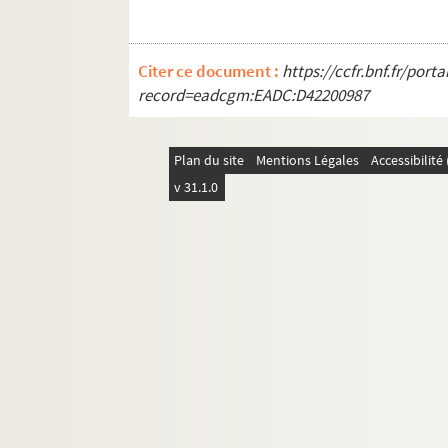
Citer ce document :
https://ccfr.bnf.fr/por
record=eadcgm:EADC:D42200987
Plan du site
Mentions Légales
Accessibilit
v 31.1.0