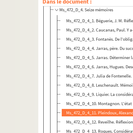
Dans le document :
Ms_472_D_3. Douze mémoires
Ms_472_D_4. Seize mémoires
Ms_472_D_4_1. Béguerie, J. M. Réflex
Ms_472_D_4_2. Caucanas, Paul. Y a-t-
Ms_472_D_4_3. Fontanès. De l'obliga
Ms_472_D_4_4. Jarras, père. Du suc
Ms_472_D_4_5. Jarras. Déterminer l
Ms_472_D_4_6. Jarras, Hugues. Descr
Ms_472_D_4_7. Julia de Fontenelle. M
Ms_472_D_4_8. Leschenault. Mémoire
Ms_472_D_4_9. Liquier. La considérat
Ms_472_D_4_10. Montagnon. L'état p
Ms_472_D_4_11. Pleindoux, Alexandre.
Ms_472_D_4_12. Reveilhe. Réflexions
Ms_472_D_4_13. Roques. Considéra