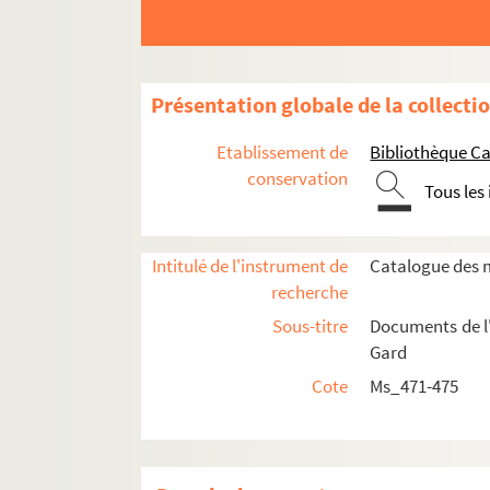
Présentation globale de la collecti
Etablissement de
Bibliothèque Ca
conservation
Tous les
Ms_471. Première période : 15 nivôse an IX [=
Ms_472. Deuxième période : 1817 à 1825
Intitulé de l'instrument de
Catalogue des m
Ms_472_A. Documents relatifs à la réorga
recherche
Ms_472_B. Procès-verbaux des séances
Sous-titre
Documents de l'
Ms_472_C. Correspondance
Gard
Ms_472_D. Mémoires de médecine
Cote
Ms_471-475
Ms_472_D_1. 12 mémoires sur la question m
Ms_472_D_2. 8 mémoires sur la question m