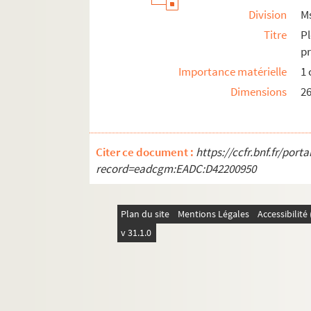
Division
M
Titre
P
pr
Importance matérielle
1 
Dimensions
2
Citer ce document :
https://ccfr.bnf.fr/por
record=eadcgm:EADC:D42200950
Plan du site
Mentions Légales
Accessibilit
v 31.1.0