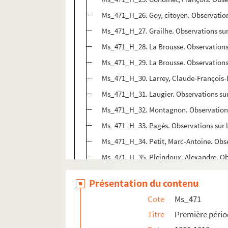
Ms_471_H_26. Goy, citoyen. Observation 
Ms_471_H_27. Grailhe. Observations sur 
Ms_471_H_28. La Brousse. Observations s
Ms_471_H_29. La Brousse. Observations 
Ms_471_H_30. Larrey, Claude-François-
Ms_471_H_31. Laugier. Observations sur
Ms_471_H_32. Montagnon. Observations e
Ms_471_H_33. Pagès. Observations sur le
Ms_471_H_34. Petit, Marc-Antoine. Obse
Ms_471_H_35. Pleindoux, Alexandre. Ob
Ms_471_H_36. Puaux. Observations d
Présentation du contenu
Ms_471_H_37. Py, docteur. Histoire d'une 
Cote
Ms_471
Ms_471_H_38. Revolat. Conformation sin
Titre
Première périod
Ms_471_H_39. Richard, médecin à Taras