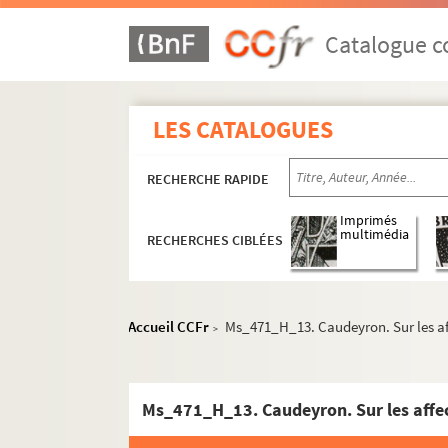
Catalogue co
LES CATALOGUES
RECHERCHE RAPIDE
Imprimés
multimédia
RECHERCHES CIBLÉES
Ms_471. Première période : 15 nivôse an IX [= 5 
Accueil CCFr
Ms_471_H_13. Caudeyron. Sur les aff
>
Ms_471_A. Règlements et procès-verbau
Ms_471_B. « Procès-verbaux de la Société de
Ms_471_C. Lettres administratives
Ms_471_H_13. Caudeyron. Sur les affec
Ms_471_D. Pièces relatives au différend av