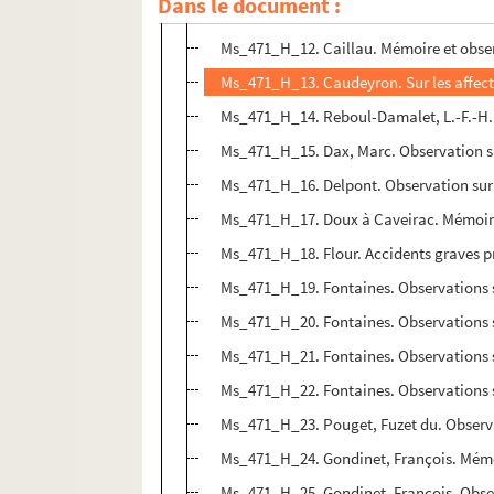
Dans le document :
Ms_471_H_11. Caillau. Observations et r
Ms_471_H_12. Caillau. Mémoire et obser
Ms_471_H_13. Caudeyron. Sur les affecti
Ms_471_H_14. Reboul-Damalet, L.-F.-H. L
Ms_471_H_15. Dax, Marc. Observation s
Ms_471_H_16. Delpont. Observation sur l
Ms_471_H_17. Doux à Caveirac. Mémoir
Ms_471_H_18. Flour. Accidents graves pro
Ms_471_H_19. Fontaines. Observations su
Ms_471_H_20. Fontaines. Observations
Ms_471_H_21. Fontaines. Observations 
Ms_471_H_22. Fontaines. Observations s
Ms_471_H_23. Pouget, Fuzet du. Observat
Ms_471_H_24. Gondinet, François. Mémoi
Ms_471_H_25. Gondinet, François. Obser