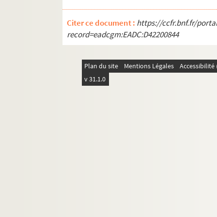
Citer ce document :
https://ccfr.bnf.fr/por
record=eadcgm:EADC:D42200844
Plan du site
Mentions Légales
Accessibilit
v 31.1.0