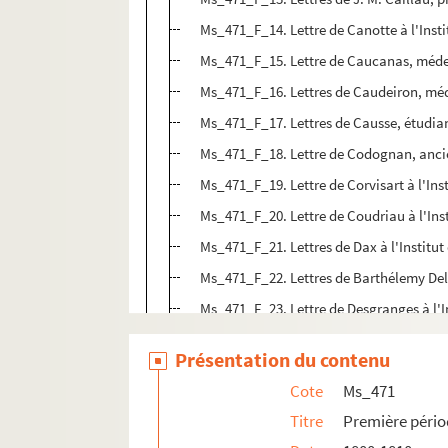
Ms_471_F_14. Lettre de Canotte à l'Insti
Ms_471_F_15. Lettre de Caucanas, médeci
Ms_471_F_16. Lettres de Caudeiron, méde
Ms_471_F_17. Lettres de Causse, étudian
Ms_471_F_18. Lettre de Codognan, ancien
Ms_471_F_19. Lettre de Corvisart à l'Ins
Ms_471_F_20. Lettre de Coudriau à l'Ins
Ms_471_F_21. Lettres de Dax à l'Institut
Ms_471_F_22. Lettres de Barthélemy Delp
Ms_471_F_23. Lettre de Desgranges à l'I
Ms_471_F_24. Lettres de J. Draparnaud à
Présentation du contenu
Ms_471_F_25. Lettres de Dufour, médecin,
Cote
Ms_471
Ms_471_F_26. Lettre de Dumas à l'Instit
Titre
Première périod
Ms_471_F_27. Lettre d'Emonnot, docteur 