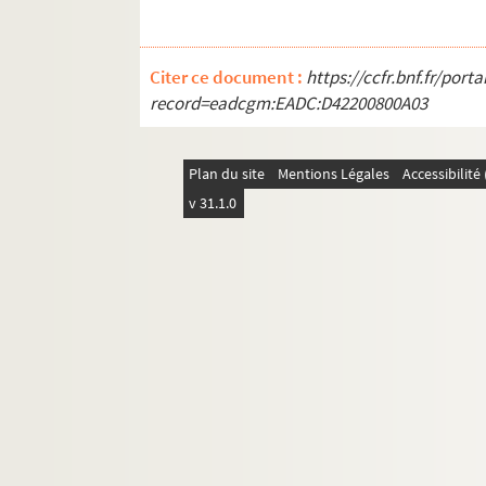
Ms_471_F_42. Lettre de Le Cointe au cit
Ms_471_F_43. Lettre de Le Cointe à Mont
Ms_471_F_44. Lettres de Madier, médecin e
Citer ce document :
https://ccfr.bnf.fr/por
record=eadcgm:EADC:D42200800A03
Ms_471_F_45. Lettres de Marteau, pharma
Ms_471_F_46. Lettre de George Marteau, 
Ms_471_F_47. Lettres de Murat à l'Instit
Plan du site
Mentions Légales
Accessibilit
v 31.1.0
Ms_471_F_48. Lettres de Niel, médecin, à
Ms_471_F_49. Lettres de Pagès, médecin,
Ms_471_F_50. Lettres de Pamard, chirurgie
Ms_471_F_51. Lettre de Paulin à l'Instit
Ms_471_F_52. Lettre de Joseph Pautrier, 
Ms_471_F_53. Lettre de Pitt, docteur en 
Ms_471_F_54. Lettres de Pleindoux, offici
Ms_471_F_55. Lettres de Puaux, chirurgie
Ms_471_F_56. Lettre de Py, médecin de l'