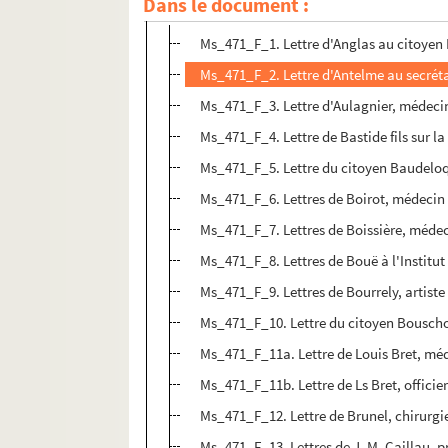
Dans le document :
Ms_471_F. 145 lettres adressées à l'Institut
Ms_471_F_1. Lettre d'Anglas au citoye
Ms_471_F_2. Lettre d'Antelme au secrétai
Ms_471_F_3. Lettre d'Aulagnier, médecin d
Ms_471_F_4. Lettre de Bastide fils sur l
Ms_471_F_5. Lettre du citoyen Baudeloqu
Ms_471_F_6. Lettres de Boirot, médecin n
Ms_471_F_7. Lettres de Boissière, médeci
Ms_471_F_8. Lettres de Bouë à l'Institut
Ms_471_F_9. Lettres de Bourrely, artiste 
Ms_471_F_10. Lettre du citoyen Bouschon
Ms_471_F_11a. Lettre de Louis Bret, méde
Ms_471_F_11b. Lettre de Ls Bret, officie
Ms_471_F_12. Lettre de Brunel, chirurgien 
Ms_471_F_13. Lettres de J. M. Caillau, pr