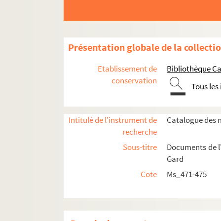
Présentation globale de la collecti
Etablissement de
Bibliothèque Ca
conservation
Tous les
Intitulé de l'instrument de
Catalogue des m
Ms_471. Première période : 15 nivôse an IX [= 5 
recherche
Sous-titre
Documents de l'
Ms_471_A. Règlements et procès-verbau
Gard
Ms_471_B. « Procès-verbaux de la Société de
Cote
Ms_471-475
Ms_471_C. Lettres administratives
Ms_471_D. Pièces relatives au différend av
Ms_471_E. « Cayer ouvert le 28 pluviôse an