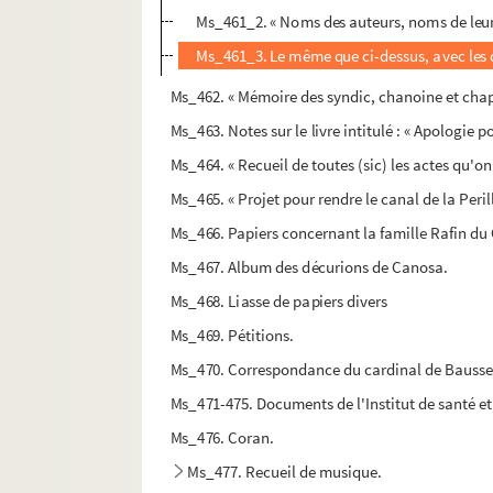
Ms_461_2. « Noms des auteurs, noms de leur p
Ms_461_3. Le même que ci-dessus, avec les di
Ms_462. « Mémoire des syndic, chanoine et chapit
Ms_463. Notes sur le livre intitulé : « Apologie po
Ms_464. « Recueil de toutes (sic) les actes qu'o
Ms_465. « Projet pour rendre le canal de la Peril
Ms_466. Papiers concernant la famille Rafin du C
Ms_467. Album des décurions de Canosa.
Ms_468. Liasse de papiers divers
Ms_469. Pétitions.
Ms_470. Correspondance du cardinal de Bausse
Ms_471-475. Documents de l'Institut de santé et
Ms_476. Coran.
Ms_477. Recueil de musique.