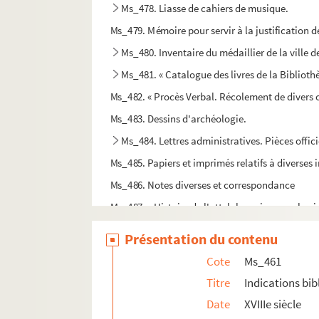
Ms_478. Liasse de cahiers de musique.
Ms_479. Mémoire pour servir à la justification 
Ms_480. Inventaire du médaillier de la ville 
Ms_481. « Catalogue des livres de la Biblioth
Ms_482. « Procès Verbal. Récolement de divers ob
Ms_483. Dessins d'archéologie.
Ms_484. Lettres administratives. Pièces officie
Ms_485. Papiers et imprimés relatifs à diverses 
Ms_486. Notes diverses et correspondance
Ms_487. « Histoire de l'attelabe qui ravage la vi
Ms_488_1. « De la grande ciguë, caractères bota
Présentation du contenu
Ms_488_2. « Notice sur la mouche keiroun ou dac
Cote
Ms_461
Ms_489. « Histoire politique de la santé ou l'inf
Titre
Indications bi
Ms_490. « De la rivière du Gardon à son étiage et
Date
XVIIIe siècle
Ms_491-493. Manuscrits de Jules Canonge