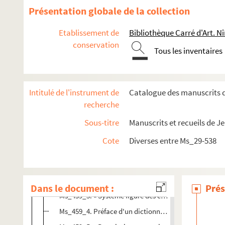
Ms_210. « Pièces et matériaux pour un supplément de l'
Présentation globale de la collection
Ms_212. Mélanges venant de Séguier. Recueil n° 1.
Etablissement de
Bibliothèque Carré d'Art. N
Ms_213. Mélanges venant de Séguier. Recueil n° 5.
conservation
Tous les inventaires
Ms_214. Recueil Séguier n° 16.
Ms_215. Recueil Séguier n° 25, venant de Graverol.
Ms_216. Recueil Séguier n° 38.
Intitulé de l'instrument de
Catalogue des manuscrits d
Ms_217. Recueil Séguier n° 301.
recherche
Ms_230. Recueil Séguier n° 10.
Sous-titre
Manuscrits et recueils de J
Ms_252. Recueil Séguier n° 42.
Cote
Diverses entre Ms_29-538
Ms_459. Recueil.
Ms_459_1. Consuetudines feudorum.
Ms_459_2. « Lettre à M. de..... sur le projet d'une place
Dans le document :
Prés
Ms_459_3. « Système figuré des connoissances humai
Ms_459_4. Préface d'un dictionnaire d'agriculture en 