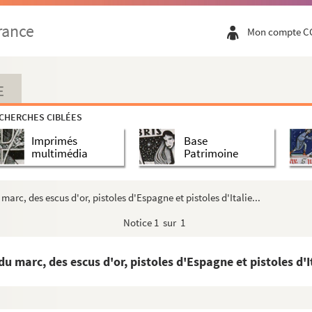
rance
Mon compte C
dont la table en tête.
E
CHERCHES CIBLÉES
Imprimés
Base
de ville de Nimes et d'ailleurs, faits par M. M...
multimédia
Patrimoine
, patrio primum edidit sermone, novissime latinum feci...
arc, des escus d'or, pistoles d'Espagne et pistoles d'Italie...
Notice
1 sur 1
 marc, des escus d'or, pistoles d'Espagne et pistoles d'It
clarations concernant les Protestants.
illes