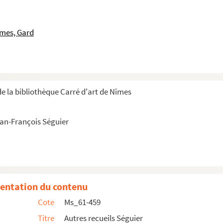
histoire de Nismes ».
îmes, Gard
e la bibliothèque Carré d'art de Nîmes
ean-François Séguier
 pour la statue du Roi. Juillet 1748 ».
entation du contenu
nes ».
Cote
Ms_61-459
italien.
Titre
Autres recueils Séguier