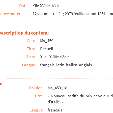
 ».
Date
XIIe-XVIIIe siècle
ment de la corruption, et de le conserver ».
ance matérielle
12 volumes reliés ; 2979 feuillets dont 185 bla
ie des auteurs citez dans ce dictionnaire ».
morte della Sig.ra Cornelia Zancheti Rimenese maritata nel...
Description du contenu
reserving Collections of all Natural Curiosities. For J...
ese e dei sette del Vicentono, et della giuridizione di R...
Cote
Ms_459
vam:e scoperto. ».
Titre
Recueil.
Date
XIIe - XVIIIe siècle
Langue
français, latin, italien, anglais
maine tombe un jour donné d'une des années des vingt premie...
t Paschatum. ».
Division
Ms_459_18
 Mediæ et Infimæ Latinitatis Excerptæ ».
Titre
« Nouveau tariffe du prix et valeur d
d'Italie. ».
 des escus d'or, pistoles d'Espagne et pistoles d'Italie...
Langue
français
nouvelles Lunes & les Lettres du Martyrologe ».