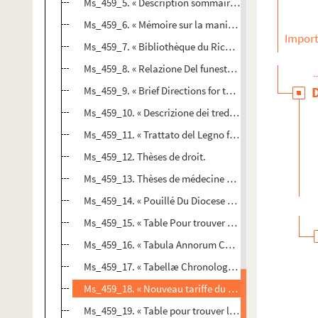
Ms_459_5. « Description sommaire du nouveau semoir
Ms_459_6. « Mémoire sur la manière de préserver le fro
Import
Ms_459_7. « Bibliothèque du Richelet ou abrégé de la v
Ms_459_8. « Relazione Del funesto avvenimento nella 
Ms_459_9. « Brief Directions for the Easie Making and P
Ms_459_10. « Descrizione dei tredeci communi del Veron
Ms_459_11. « Trattato del Legno fossile Minerale nuo
Ms_459_12. Thèses de droit.
Ms_459_13. Thèses de médecine et philosophie.
Ms_459_14. « Pouillé Du Diocese De Nimes ».
Ms_459_15. « Table Pour trouver à quel jour de la se
Ms_459_16. « Tabula Annorum Christi, Indictionum, e
Ms_459_17. « Tabellæ Chronologiæ E Cangii Glossario
Ms_459_18. « Nouveau tariffe du prix et valeur du marc,
Ms_459_19. « Table pour trouver les Nombres d'or, les 