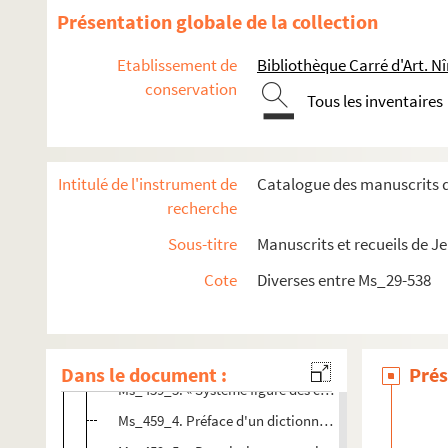
Ms_210. « Pièces et matériaux pour un supplément de l'
Présentation globale de la collection
Ms_212. Mélanges venant de Séguier. Recueil n° 1.
Etablissement de
Bibliothèque Carré d'Art. N
Ms_213. Mélanges venant de Séguier. Recueil n° 5.
conservation
Tous les inventaires
Ms_214. Recueil Séguier n° 16.
Ms_215. Recueil Séguier n° 25, venant de Graverol.
Ms_216. Recueil Séguier n° 38.
Intitulé de l'instrument de
Catalogue des manuscrits d
Ms_217. Recueil Séguier n° 301.
recherche
Ms_230. Recueil Séguier n° 10.
Sous-titre
Manuscrits et recueils de J
Ms_252. Recueil Séguier n° 42.
Cote
Diverses entre Ms_29-538
Ms_459. Recueil.
Ms_459_1. Consuetudines feudorum.
Ms_459_2. « Lettre à M. de..... sur le projet d'une place
Dans le document :
Prés
Ms_459_3. « Système figuré des connoissances humai
Ms_459_4. Préface d'un dictionnaire d'agriculture en 