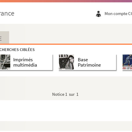
rance
Mon compte C
dont la table en tête.
E
CHERCHES CIBLÉES
Imprimés
Base
de ville de Nimes et d'ailleurs, faits par M. M...
multimédia
Patrimoine
, patrio primum edidit sermone, novissime latinum feci...
Notice
1 sur 1
clarations concernant les Protestants.
illes