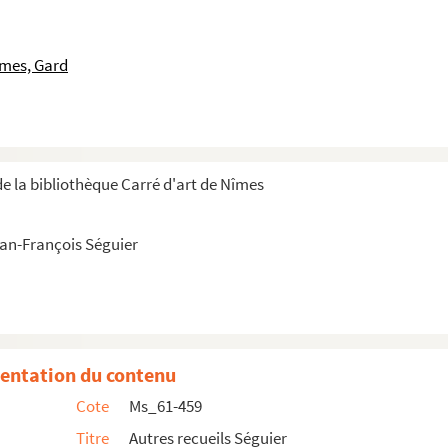
histoire de Nismes ».
îmes, Gard
e la bibliothèque Carré d'art de Nîmes
ean-François Séguier
 pour la statue du Roi. Juillet 1748 ».
entation du contenu
nes ».
Cote
Ms_61-459
italien.
Titre
Autres recueils Séguier