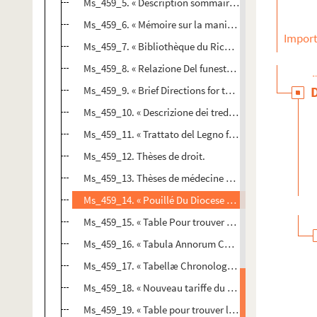
Ms_459_5. « Description sommaire du nouveau semoir
Ms_459_6. « Mémoire sur la manière de préserver le fro
Import
Ms_459_7. « Bibliothèque du Richelet ou abrégé de la v
Ms_459_8. « Relazione Del funesto avvenimento nella 
Ms_459_9. « Brief Directions for the Easie Making and P
Ms_459_10. « Descrizione dei tredeci communi del Veron
Ms_459_11. « Trattato del Legno fossile Minerale nuo
Ms_459_12. Thèses de droit.
Ms_459_13. Thèses de médecine et philosophie.
Ms_459_14. « Pouillé Du Diocese De Nimes ».
Ms_459_15. « Table Pour trouver à quel jour de la se
Ms_459_16. « Tabula Annorum Christi, Indictionum, e
Ms_459_17. « Tabellæ Chronologiæ E Cangii Glossario
Ms_459_18. « Nouveau tariffe du prix et valeur du marc,
Ms_459_19. « Table pour trouver les Nombres d'or, les 