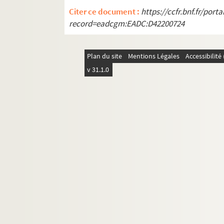
Citer ce document :
https://ccfr.bnf.fr/por
record=eadcgm:EADC:D42200724
Plan du site
Mentions Légales
Accessibilit
v 31.1.0