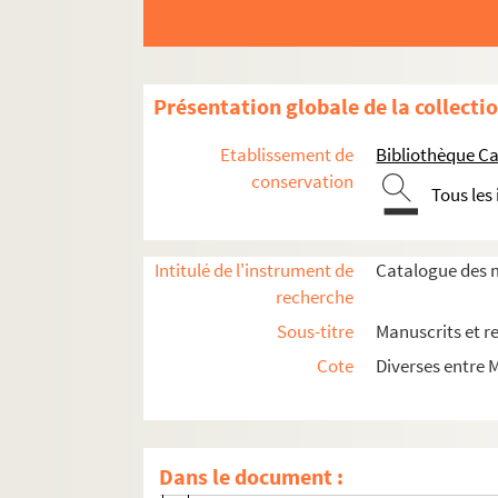
Ms_200. Recueil Séguier n° 49. — Recueil 
Ms_206. Recueil Séguier n° 40. Généalogie d
Ms_210. « Pièces et matériaux pour un su
Présentation globale de la collecti
Ms_212. Mélanges venant de Séguier. Recu
Etablissement de
Bibliothèque Ca
Ms_213. Mélanges venant de Séguier. Recueil
conservation
Tous les
Ms_214. Recueil Séguier n° 16.
Ms_215. Recueil Séguier n° 25, venant de Gr
Intitulé de l'instrument de
Catalogue des m
Ms_216. Recueil Séguier n° 38.
recherche
Ms_217. Recueil Séguier n° 301.
Sous-titre
Manuscrits et r
Ms_230. Recueil Séguier n° 10.
Cote
Diverses entre 
Ms_252. Recueil Séguier n° 42.
Ms_459. Recueil.
Ms_459_1. Consuetudines feudorum.
Dans le document :
Ms_459_2. « Lettre à M. de..... sur le pro