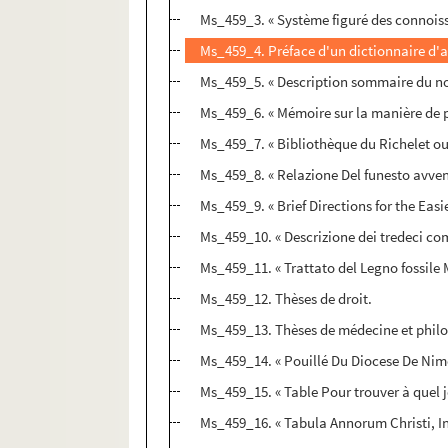
Ms_459_3. « Système figuré des connois
Ms_459_4. Préface d'un dictionnaire d'ag
Ms_459_5. « Description sommaire du n
Ms_459_6. « Mémoire sur la manière de pr
Ms_459_7. « Bibliothèque du Richelet ou 
Ms_459_8. « Relazione Del funesto avven
Ms_459_9. « Brief Directions for the Easi
Ms_459_10. « Descrizione dei tredeci comm
Ms_459_11. « Trattato del Legno fossile
Ms_459_12. Thèses de droit.
Ms_459_13. Thèses de médecine et philo
Ms_459_14. « Pouillé Du Diocese De Nim
Ms_459_15. « Table Pour trouver à quel 
Ms_459_16. « Tabula Annorum Christi, I