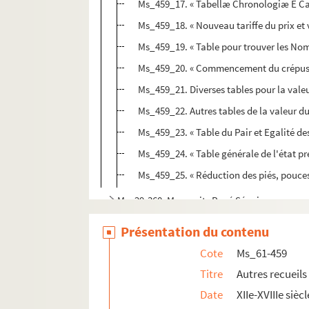
Ms_459_17. « Tabellæ Chronologiæ E Can
Ms_459_18. « Nouveau tariffe du prix et v
Ms_459_19. « Table pour trouver les Nomb
Ms_459_20. « Commencement du crépuscule
Ms_459_21. Diverses tables pour la valeu
Ms_459_22. Autres tables de la valeur du
Ms_459_23. « Table du Pair et Egalité de
Ms_459_24. « Table générale de l'état pr
Ms_459_25. « Réduction des piés, pouces 
Ms_29-360. Manucrits René Séguier.
Présentation du contenu
Cote
Ms_61-459
Titre
Autres recueils
Date
XIIe-XVIIIe siècl