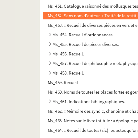
Ms_451. Catalogue raisonné des mollusques testac
Ms_452. Sans nom d'auteur. « Traité de la restitut
Ms_453. « Recueil de diverses pièces en vers et
Ms_454. Recueil d'ordonnances.
Ms_455. Recueil de pièces diverses.
Ms_456. Recueil.
Ms_457. Recueil de philosophie métaphysiqu
Ms_458. Recueil.
Ms_459. Recueil
Ms_460. Noms de toutes les places fortes et go
Ms_461. Indications bibliographiques.
Ms_462. « Mémoire des syndic, chanoine et chapit
Ms_463. Notes sur le livre intitulé : « Apologie po
Ms_464. « Recueil de toutes (sic) les actes qu'o