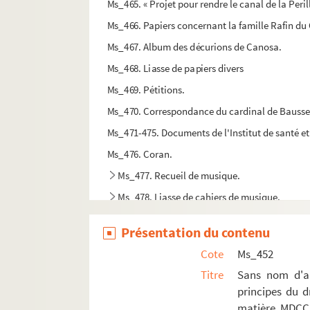
Ms_465. « Projet pour rendre le canal de la Peril
Ms_466. Papiers concernant la famille Rafin du C
Ms_467. Album des décurions de Canosa.
Ms_468. Liasse de papiers divers
Ms_469. Pétitions.
Ms_470. Correspondance du cardinal de Bausse
Ms_471-475. Documents de l'Institut de santé et
Ms_476. Coran.
Ms_477. Recueil de musique.
Ms_478. Liasse de cahiers de musique.
Ms_479. Mémoire pour servir à la justification 
Présentation du contenu
Ms_480. Inventaire du médaillier de la ville 
Cote
Ms_452
Ms_481. « Catalogue des livres de la Biblioth
Titre
Sans nom d'aut
Ms_482. « Procès Verbal. Récolement de divers ob
principes du d
Ms_483. Dessins d'archéologie.
matière. MDCCL