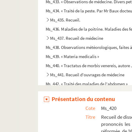
Ms_433. « Observations de médecine. Divers peti
Ms_434. « Traité de la peste. Par Mr Baux docte
Ms_435. Recueil.
Ms_436. Maladies de la poitrine. Maladies des
Ms_437. Recueil de médecine
Ms_438. Observations météorologiques, faites à
Ms_439. « Materia medicalis »
Ms_440. « Tractatus de morbis venereis, autore 
Ms_441. Recueil d'ouvrages de médecine
Ms_442. « Traité des maladies de l'abdomen »
Ms_443. « Des maladies des enfants »
Présentation du contenu
Ms_444. « Maladies de la tête »
Cote
Ms_420
Ms_445. [Formules pharmaceutiques]
Titre
Recueil de diss
Ms_446. « Formulae quorumdam remediorum »
prononcés les 
Ms_447. « Classification des fièvres, ou division
réformée, de 16