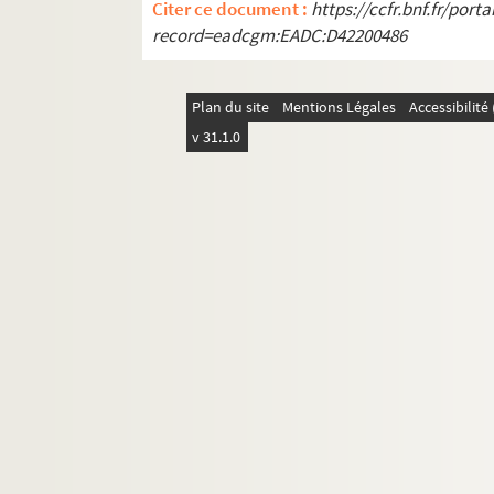
Citer ce document :
https://ccfr.bnf.fr/por
record=eadcgm:EADC:D42200486
Plan du site
Mentions Légales
Accessibilit
v 31.1.0