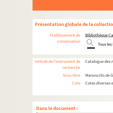
Présentation globale de la collecti
Etablissement de
Bibliothèque Ca
conservation
Tous les
Ms_405. Copies et documents d'époques diver
Intitulé de l'instrument de
Catalogue des m
recherche
Ms_406. Documents et copie de documents d'
Sous-titre
Manuscrits de 
Ms_407. Notes et Copies de chartes de divers
Cote
Cotes diverses 
Ms_412. Documents divers et copie de documen
Ms_412_1. Documents concernant l'Univer
Ms_412_2. Lettres d'Anthyme-Denis Cohon, 
Dans le document :
Ms_412_3. « Recueils sur l'histoire du comt