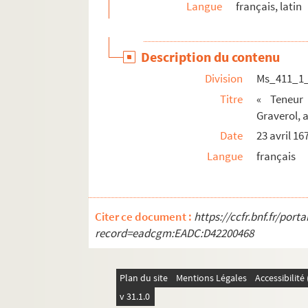
Langue
français, latin
Ms_435. Recueil.
Ms_436. Maladies de la poitrine. Maladies des
Description du contenu
Ms_437. Recueil de médecine
Division
Ms_411_1
Ms_438. Observations météorologiques, faites à
Titre
« Teneur
Ms_439. « Materia medicalis »
Graverol, 
Ms_440. « Tractatus de morbis venereis, autore 
Date
23 avril 16
Ms_441. Recueil d'ouvrages de médecine
Langue
français
Ms_442. « Traité des maladies de l'abdomen »
Ms_443. « Des maladies des enfants »
Ms_444. « Maladies de la tête »
Citer ce document :
https://ccfr.bnf.fr/por
record=eadcgm:EADC:D42200468
Ms_445. [Formules pharmaceutiques]
Ms_446. « Formulae quorumdam remediorum »
Ms_447. « Classification des fièvres, ou division
Plan du site
Mentions Légales
Accessibilit
Ms_448. « Depravata humani corporis mecanica 
v 31.1.0