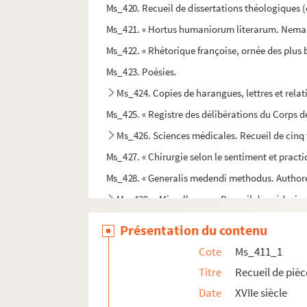
Ms_420. Recueil de dissertations théologiques (d
Ms_421. « Hortus humaniorum literarum. Nemau
Ms_422. « Rhétorique françoise, ornée des plu
Ms_423. Poésies.
Ms_424. Copies de harangues, lettres et relat
Ms_425. « Registre des délibérations du Corps d
Ms_426. Sciences médicales. Recueil de cinq 
Ms_427. « Chirurgie selon le sentiment et practi
Ms_428. « Generalis medendi methodus. Authore D
Ms_429. « Miscellanea ». Recueil de médecin
Ms_430. Recueil de médecine
Présentation du contenu
Ms_431. Notes et observations médicales. Observ
Cote
Ms_411_1
Ms_432. « Observations de médecine. Divers autr
Titre
Recueil de pièc
Ms_433. « Observations de médecine. Divers peti
Date
XVIIe siècle
Ms_434. « Traité de la peste. Par Mr Baux docte