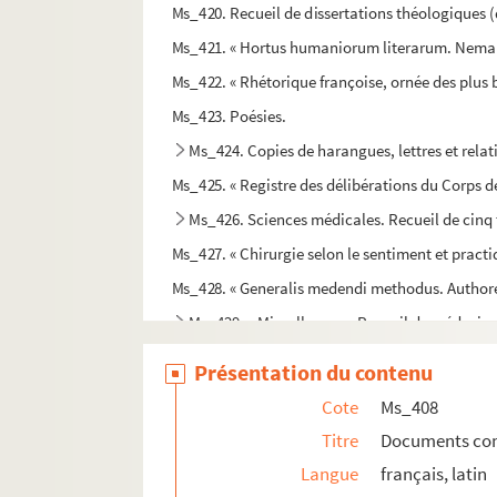
Ms_420. Recueil de dissertations théologiques (d
Ms_421. « Hortus humaniorum literarum. Nemau
Ms_422. « Rhétorique françoise, ornée des plu
Ms_423. Poésies.
Ms_424. Copies de harangues, lettres et relat
Ms_425. « Registre des délibérations du Corps d
Ms_426. Sciences médicales. Recueil de cinq 
Ms_427. « Chirurgie selon le sentiment et practi
Ms_428. « Generalis medendi methodus. Authore D
Ms_429. « Miscellanea ». Recueil de médecin
Ms_430. Recueil de médecine
Présentation du contenu
Ms_431. Notes et observations médicales. Observ
Cote
Ms_408
Ms_432. « Observations de médecine. Divers autr
Titre
Documents conc
Ms_433. « Observations de médecine. Divers peti
Langue
français, latin
Ms_434. « Traité de la peste. Par Mr Baux docte