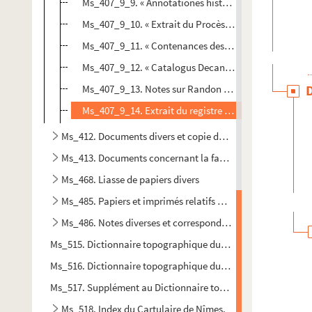
Ms_407_9_9. « Annotationes historicae de urbe Ucetie
Ms_407_9_10. « Extrait du Procès-verbal de l'assemblé
Ms_407_9_11. « Contenances des différentes sections 
Ms_407_9_12. « Catalogus Decanatuum Uticensis Dioe
Ms_407_9_13. Notes sur Randon de Châteauneuf.
Ms_407_9_14. Extrait du registre des insinuations ecc
Ms_412. Documents divers et copie de documents.
Ms_413. Documents concernant la famille Rozel.
Ms_468. Liasse de papiers divers
Ms_485. Papiers et imprimés relatifs à diverses institutio
Ms_486. Notes diverses et correspondance.
Ms_515. Dictionnaire topographique du Gard. Travail prépara
Ms_516. Dictionnaire topographique du Gard.
Ms_517. Supplément au Dictionnaire topographique du Gard
Ms_518. Index du Cartulaire de Nîmes.