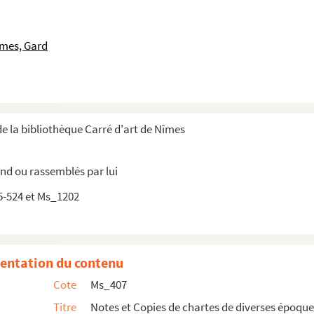
ales.
notaire de Bagnols (Étude de Me Romanet, à Cornilhon).
îmes, Gard
nd tailleur d'Orange.
ire à Nimes, de 1737 à 1766.
e la bibliothèque Carré d'art de Nîmes
e-Anastasie et déclaration par Mathieu Mistrau.
d ou rassemblés par lui
 par devers le Roy et nosseigneurs de son Conseil, les hab...
5-524 et Ms_1202
d'Uzès.
de Bertéchères et les consuls de Saint-Gilles.
Gr. Sém. de Nimes. ».
entation du contenu
en patrimoine du duché-pairie d'Uzès.
Cote
Ms_407
régentes de l'école des filles d'Uzès.
Titre
Notes et Copies de chartes de diverses époque