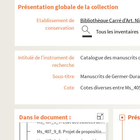
Ms_407_4. Copie d'actes extraits des archives municip
Présentation globale de la collection
Ms_407_5. Analyse des minutes du fonds Simon Blisson, 
Etablissement de
Bibliothèque Carré d'Art. N
Ms_407_6. Copie de l'inventaire de Henri Durand, marcha
conservation
Tous les inventaires
Ms_407_7. Liste des testaments reçus par Me Seguin, nota
Ms_407_8. Copie de documents et pièces originales.
Ms_407_9. Copie de documents et notes diverses.
Intitulé de l'instrument de
Catalogue des manuscrits d
Ms_407_9_1. Bail d'adjudication des consuls de Saint
recherche
Ms_407_9_2. « Plainte de l'Église aux Fanatiques ».
Sous-titre
Manuscrits de Germer-Duran
Ms_407_9_3. « Addition d'inventaire que produit [sic],
Cote
Cotes diverses entre Ms_40
Ms_407_9_4. Liste des doyennés composant l'évêché 
Ms_407_9_5. Transaction entre les dames de Chaumont 
Ms_407_9_6. « Pièces mscr. et Msc. sur Uzès. Bibl. du 
Dans le document :
Prés
Ms_407_9_7. État des Justices dépendantes de l'anci
Ms_407_9_8. Projet de proposition touchant les sœurs 