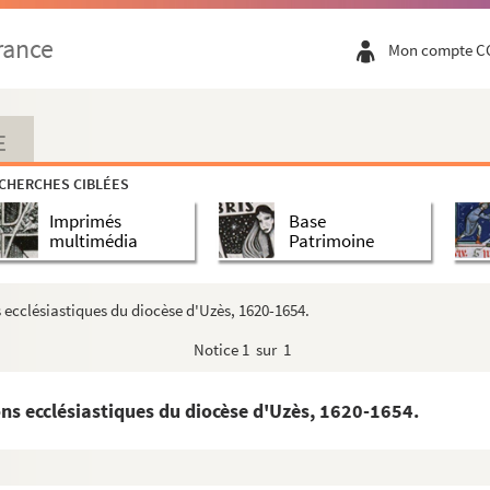
rance
Mon compte C
E
CHERCHES CIBLÉES
Imprimés
Base
multimédia
Patrimoine
t en grande partie des archives municipales de Nimes.
 ecclésiastiques du diocèse d'Uzès, 1620-1654.
rses.
Notice
1 sur 1
ôpital.
ns ecclésiastiques du diocèse d'Uzès, 1620-1654.
, XVIe, XVIIe et XVIIIe siècles.
VIe siècles.