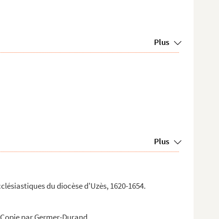
Plus
Plus
cclésiastiques du diocèse d'Uzès, 1620-1654.
 — Copie par Germer-Durand