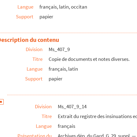
nsi ».
Langue
français, latin, occitan
e du Tiers-Etât de la Sénéchaussée de Beaucaire et Nîmes, te...
Support
papier
de la Commune de Montfrin, d'après les déclarations des citoy...
cesis ».
Description du contenu
lésiastiques du diocèse d'Uzès, 1620-1654.
Division
Ms_407_9
Titre
Copie de documents et notes diverses.
Langue
français, latin
Support
papier
ns de Nimes ou du département du Gard. Papiers div...
Division
Ms_407_9_14
toire.
Titre
Extrait du registre des insinuations e
Langue
français
.
Présentation du
Archives dép. du Gard, G. 29, suppl.