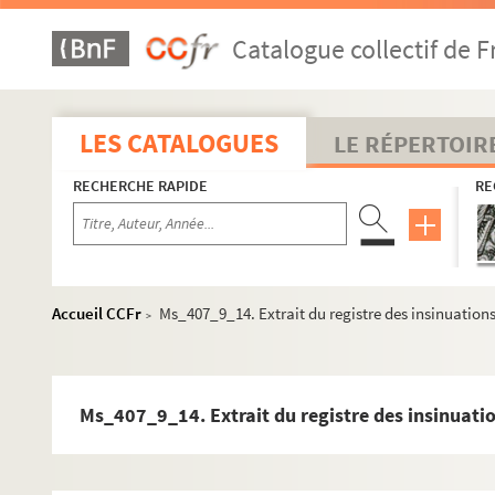
Catalogue collectif de F
LES CATALOGUES
LE RÉPERTOIR
RECHERCHE RAPIDE
RE
Ms_405. Copies et documents d'époques diverses provenan
Accueil CCFr
Ms_407_9_14. Extrait du registre des insinuations
>
Ms_406. Documents et copie de documents d'époques dive
Ms_407. Notes et Copies de chartes de diverses époques.
Ms_407_1. Copie de pièces extraites des archives de l'h
Ms_407_9_14. Extrait du registre des insinuatio
Ms_407_2. Copie de chartes et de pièces diverses des XVe
Ms_407_3. Copie de documents divers des XIVe, XVe et X