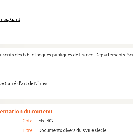
e Nimes.
tes les personnes qui doivent à la succession d...
îmes, Gard
מחזור לשבתות ה [= Maḥzôr le-šabetôt ha-meçûyanîm û-le-šalôš regalîm : rituel pour...
scrits des bibliothèques publiques de France. Départements. Sér
 de Briançon contenant les procès-verbaux des a...
ue Carré d'art de Nîmes.
entation du contenu
ias.
Cote
Ms_402
u diocèse d'Uzès.
Titre
Documents divers du XVIIIe siècle.
hiange et d'Anlesy, marquis de Roquefeuil, baron de Ca...