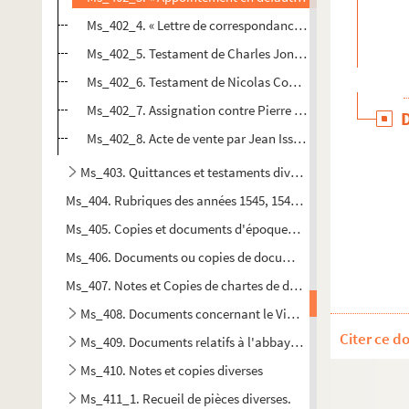
Ms_402_4. « Lettre de correspondance pour Mons.r Séguie
Ms_402_5. Testament de Charles Jonquières, maître en ch
Ms_402_6. Testament de Nicolas Courdesse, laboureur, ha
Ms_402_7. Assignation contre Pierre Fromentin, habitan
Ms_402_8. Acte de vente par Jean Issaurat, laboureur de S
Ms_403. Quittances et testaments divers.
Ms_404. Rubriques des années 1545, 1546, 1547, 1558, 1559, 1
Ms_405. Copies et documents d'époques diverses provenant e
Ms_406. Documents ou copies de documents d'époques diver
Ms_407. Notes et Copies de chartes de diverses époques
Ms_408. Documents concernant le Viala, près Saint-Jean-
Citer ce d
Ms_409. Documents relatifs à l'abbaye de Joncels.
Ms_410. Notes et copies diverses
Ms_411_1. Recueil de pièces diverses.