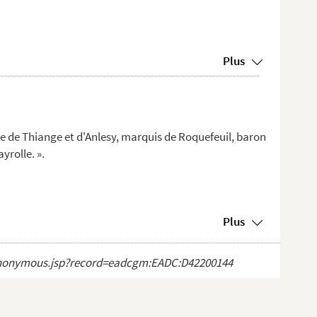
Plus
e de Thiange et d'Anlesy, marquis de Roquefeuil, baron
yrolle. ».
Plus
ct_anonymous.jsp?record=eadcgm:EADC:D42200144