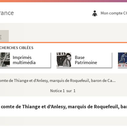
rance
Mon compte C
issier Demargueritte.
E
CHERCHES CIBLÉES
Imprimés
Base
route royale n° 107.
multimédia
Patrimoine
sier et demoiselle Roquier, épouse Colomb. Pour...
mte de Thiange et d'Anlesy, marquis de Roquefeuil, baron de Ca...
ste Teissier et MM. Galière, Bonifas et Étien...
Notice
1 sur 1
comte de Thiange et d'Anlesy, marquis de Roquefeuil, bar