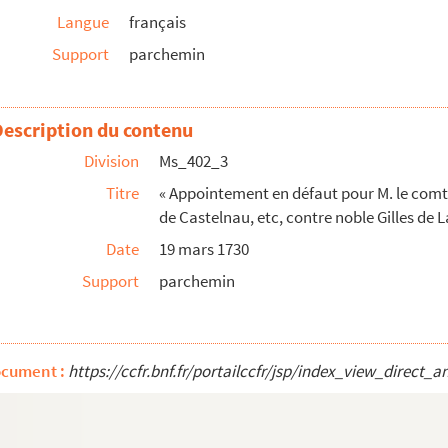
Langue
français
r ».
Support
parchemin
irurgie à Nimes.
bitant du lieu de Saint-Dionysy.
t de Mende.
Description du contenu
aint-Césaire, à Boniface Veïan, habitant en la parois...
Division
Ms_402_3
Titre
« Appointement en défaut pour M. le comt
de Castelnau, etc, contre noble Gilles de La
561.
Date
19 mars 1730
n grande partie des archives municipales de Nimes
Support
parchemin
ses
du-Bruel (Aveyron).
ocument :
https://ccfr.bnf.fr/portailccfr/jsp/index_view_dire