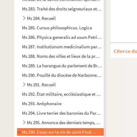
Ms 283. Traité des droits seigneuriaux et des matières féodal
Ms 284. Recueil
Ms 285. Cursus philosophicus. Logica
Ms 286. Physica generalis ad usum Petri Brunet, clerici Limoli
Ms 287. Institutionum medicinalium pars quinta. Therapeuti
Citer ce d
Ms 288. Noms des villes et lieux de la province de Languedoc
Ms 289. La harangue du parlement de Bretagne
Ms 290. Pouillé du diocèse de Narbonne, dressé par feu M. Ca
Ms 291. Recueil
Ms 292. État militaire, ecclésiastique et politique du Roussill
Ms 293. Antiphonaire
Ms 294. Livre terrier des baronies du Paraza et du Villa des Por
Ms 295. Annonce des derniers temps, d'après les évangéliste
Ms 296. Essay sur la vie de saint Prudence, archidiacre de l'é