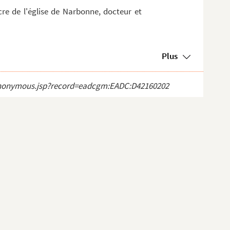
cre de l'église de Narbonne, docteur et
Plus
ct_anonymous.jsp?record=eadcgm:EADC:D42160202