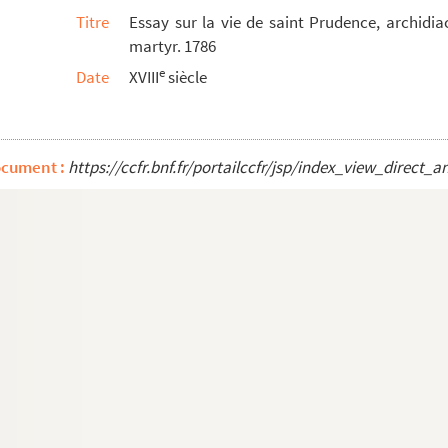
Titre
Essay sur la vie de saint Prudence, archidia
es
martyr. 1786
e
Date
XVIII
siècle
ensis, dioecesis Narbonensis, convictoris et s...
ce
ocument :
https://ccfr.bnf.fr/portailccfr/jsp/index_view_dire
ldaguez, chanoine de Saint-Just, syndic du clerg...
on. 1751
ts, fait sur les reconnoissances desdites ba...
s et les apôtres. 1795
glise de Narbonne, docteur et martyr. 1786