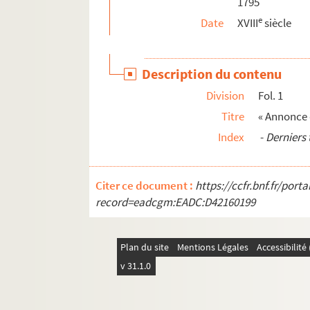
1795
e
Date
XVIII
siècle
Description du contenu
Division
Fol. 1
Titre
« Annonce 
Index
-
Derniers
Citer ce document :
https://ccfr.bnf.fr/por
record=eadcgm:EADC:D42160199
Plan du site
Mentions Légales
Accessibilit
v 31.1.0