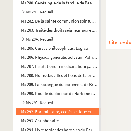
Ms 280. Généalogie de la famille de Beauxhostes
Ms 281. Recueil
Ms 282. De la sainte communion spirituelle
Ms 283. Traité des droits seigneuriaux et des matières féodal
Ms 284. Recueil
Citer ce d
Ms 285. Cursus philosophicus. Logica
Ms 286. Physica generalis ad usum Petri Brunet, clerici Limoli
Ms 287. Institutionum medicinalium pars quinta. Therapeuti
Ms 288. Noms des villes et lieux de la province de Languedoc
Ms 289. La harangue du parlement de Bretagne
Ms 290. Pouillé du diocèse de Narbonne, dressé par feu M. Ca
Ms 291. Recueil
Ms 292. État militaire, ecclésiastique et politique du Roussill
Ms 293. Antiphonaire
Ms 294. Livre terrier des baronies du Paraza et du Villa des Por