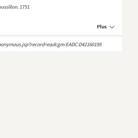
oussillon. 1751
Plus
ct_anonymous.jsp?record=eadcgm:EADC:D42160195