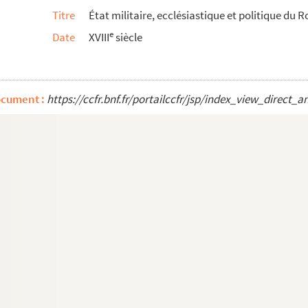
Titre
État militaire, ecclésiastique et politique du R
e
Date
XVIII
siècle
es
ocument :
https://ccfr.bnf.fr/portailccfr/jsp/index_view_dire
ensis, dioecesis Narbonensis, convictoris et s...
ce
ldaguez, chanoine de Saint-Just, syndic du clerg...
on. 1751
ts, fait sur les reconnoissances desdites ba...