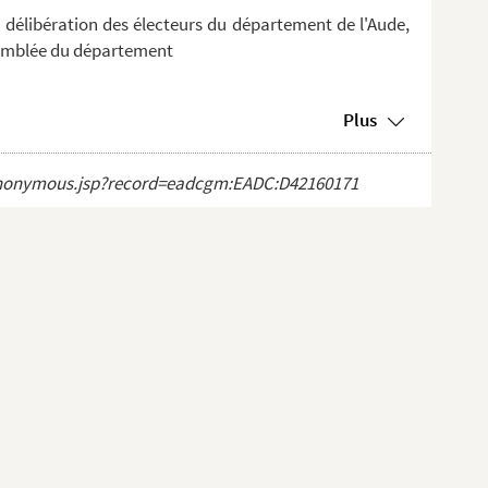
a délibération des électeurs du département de l'Aude,
ssemblée du département
Plus
ct_anonymous.jsp?record=eadcgm:EADC:D42160171