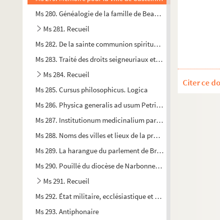
Ms 280. Généalogie de la famille de Beauxhostes
Ms 281. Recueil
Ms 282. De la sainte communion spirituelle
Ms 283. Traité des droits seigneuriaux et des matières féodal
Ms 284. Recueil
Citer ce d
Ms 285. Cursus philosophicus. Logica
Ms 286. Physica generalis ad usum Petri Brunet, clerici Limoli
Ms 287. Institutionum medicinalium pars quinta. Therapeuti
Ms 288. Noms des villes et lieux de la province de Languedoc
Ms 289. La harangue du parlement de Bretagne
Ms 290. Pouillé du diocèse de Narbonne, dressé par feu M. Ca
Ms 291. Recueil
Ms 292. État militaire, ecclésiastique et politique du Roussill
Ms 293. Antiphonaire