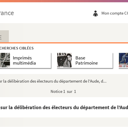
rance
Mon compte C
bles arrivés en Europe et dans l'Inde, avec un Mém...
arquis Dupleix pendant l'année 1755
E
ardonenche, commandeur de l'artillerie à Malte, ...
CHERCHES CIBLÉES
Imprimés
Base
abien, narbonois de naissance. Histoire tirée ...
multimédia
Patrimoine
énédictins de la congrégation de Saint-Maur
lis Narbonensis illustrata, seu de SS. martyrum...
r la délibération des électeurs du département de l'Aude, d...
clesiae, nec non dialogues pathologiques sur le l...
Notice
1 sur 1
onne
 actes concernants les biens, terres, seigneu...
ur la délibération des électeurs du département de l'Aude
 Fontfroide
 Fontfroide. Par l'abbé Jalard, chanoine honor...