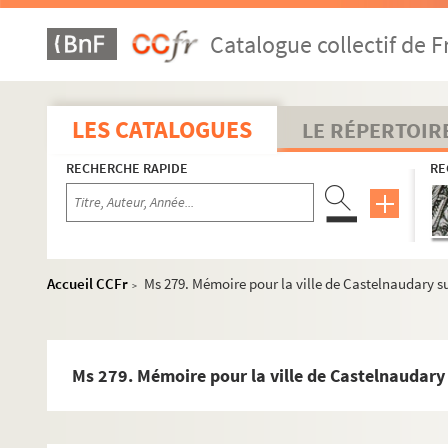
Ms 248. Mémoire sur la ville de Béziers et sur ses antiquités
Catalogue collectif de F
Ms 249. Recueil
Ms 250. Diverses relations des événemens les plus remarqua
Ms 251. Lettres écrites de l'Inde par M. de Bausset à M. le m
LES CATALOGUES
LE RÉPERTOIR
Ms 252. Exposé de la conduite du chevalier Antoine-René de B
RECHERCHE RAPIDE
RE
Ms 253. Recueil
t
Ms 254. Le véritable apôtre de Narbone envoié par le pape S
F
Ms 255. Histoire de l'église de Narbonne, par les religieux B
Ms 256. Sacra pignora tutelarium S. matris ecclesiae primatia
Accueil CCFr
Ms 279. Mémoire pour la ville de Castelnaudary su
>
Ms 257. Martyrologium ac necrologium sanctae Narbonensis ec
Ms 258. Fragments de statuts de l'église Saint-Paul de Narb
Ms 259. Inventaire général historique et raisonné des titres et
Ms 279. Mémoire pour la ville de Castelnaudary s
Ms 260. Recueil de pièces relatives à l'histoire de l'abbaye de
Ms 261. Notes pour servir à l'histoire de l'ancienne abbaye de