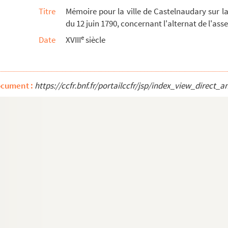
Titre
Mémoire pour la ville de Castelnaudary sur l
du 12 juin 1790, concernant l'alternat de l'a
e
Date
XVIII
siècle
es
ocument :
https://ccfr.bnf.fr/portailccfr/jsp/index_view_dire
ensis, dioecesis Narbonensis, convictoris et s...
ce
ldaguez, chanoine de Saint-Just, syndic du clerg...
on. 1751