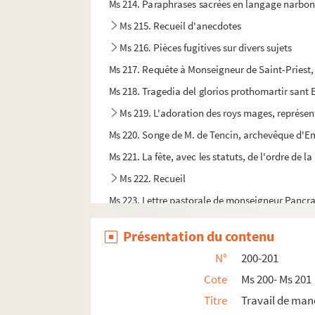
Ms 214. Paraphrases sacrées en langage narbo
Ms 215. Recueil d'anecdotes
Ms 216. Pièces fugitives sur divers sujets
Ms 217. Requête à Monseigneur de Saint-Priest, c
Ms 218. Tragedia del glorios prothomartir sant 
Ms 219. L'adoration des roys mages, représent
Ms 220. Songe de M. de Tencin, archevêque d'
Ms 221. La fête, avec les statuts, de l'ordre de l
Ms 222. Recueil
Ms 223. Lettre pastorale de monseigneur Pancrac
Ms 224. Appel de MM. les députés à l'Assemblée
Présentation du contenu
Ms 225. Recueil de diverses chansons
N°
200-201
Ms 226. Recueil de pièces de vers, sonnets, log
Cote
Ms 200- Ms 201
Ms 227. Histoire de noble Amans Couchard, de Fr
Titre
Travail de man
Ms 228. Calendrier inventé par la République fr