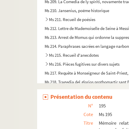
Ms 209. La Comedia de ly spiriti, novamente tra
Ms 210. Jansenius, poëme historique
Ms 211. Recueil de poésies
Ms 212. Lettre de Mademoiselle de Seine à Messi
Ms 213. Arrest de Momus qui ordonne la suppressi
Ms 214. Paraphrases sacrées en langage narbo
Ms 215. Recueil d'anecdotes
Ms 216. Pièces fugitives sur divers sujets
Ms 217. Requête à Monseigneur de Saint-Priest, c
Ms 218. Tragedia del glorios prothomartir sant 
Ms 219. L'adoration des roys mages, représent
Présentation du contenu
Ms 220. Songe de M. de Tencin, archevêque d'
N°
195
Ms 221. La fête, avec les statuts, de l'ordre de l
Cote
Ms 195
Ms 222. Recueil
Titre
Mémoire rela
Ms 223. Lettre pastorale de monseigneur Pancrac