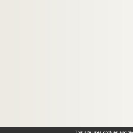
Ms 299. Essay sur la vie de saint Théodard, ar
Ms 300. Discours prononcé le jour de ma récep
Ms 301. Philomena. Gesta Caroli magni ad Carc
This site uses cookies and gi