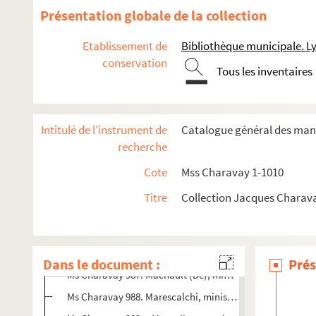
Ms Charavay 975. La Chapelle, secrétaire de la rédaction
Présentation globale de la collection
Ms Charavay 976. La Chapelle (De), de l'ordre de Malte
Etablissement de
Bibliothèque municipale. L
Ms Charavay 977. Lacombe (Louis), musicien
conservation
Tous les inventaires
Ms Charavay 978. Laffite (Jean), gouverneur provisoire d
Ms Charavay 979. La Garde (De), officier
Ms Charavay 980. Lainé, ministre de l'intérieur
Intitulé de l'instrument de
Catalogue général des manu
Ms Charavay 981. Legeay, professeur à Grenoble
recherche
Ms Charavay 982. Lestoré (L'abbé), aumônier du duc d'Or
Cote
Mss Charavay 1-1010
Ms Charavay 983. Letourneur, ministre de l'intérieur
Titre
Collection Jacques Charav
Ms Charavay 984. Lombard-Quincieux, membre de la Cou
Ms Charavay 985. Longpré (Alexandre de), littérateur
Ms Charavay 986. Louis (Le baron), ministre des finances
Dans le document :
Prés
Ms Charavay 987. Machault (De), ministre d'État, surinte
Ms Charavay 988. Marescalchi, ministre cisalpin près le 