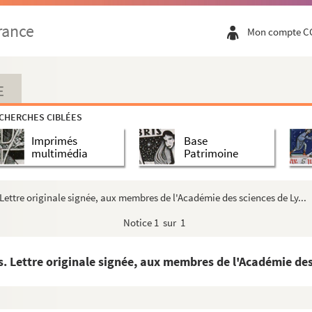
rance
Mon compte C
i aux Andelys
storien
E
lettres, à Nantes
CHERCHES CIBLÉES
e Paris, écrivain commercial
Imprimés
Base
ise
multimédia
Patrimoine
Lettre originale signée, aux membres de l'Académie des sciences de Ly...
Notice
1 sur 1
. Lettre originale signée, aux membres de l'Académie des 
 Malte