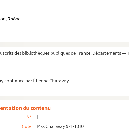
 du
Moniteur
yon, Rhône
e la Banque de France
scrits des bibliothèques publiques de France. Départements — T
léans
ay continuée par Étienne Charavay
r de cassation
entation du contenu
ndant des finances
N°
II
gouvernement français
Cote
Mss Charavay 921-1010