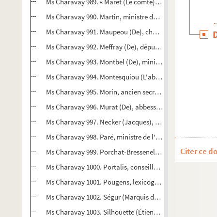
Ms Charavay 989. « Maret (Le comte), conseiller d'État, c
Ms Charavay 990. Martin, ministre des travaux publics, d
Ms Charavay 991. Maupeou (De), chancelier de France
Ms Charavay 992. Meffray (De), député de l'Isère, receveu
Ms Charavay 993. Montbel (De), ministre de l'intérieur
Ms Charavay 994. Montesquiou (L'abbé de), ministre de l'
Ms Charavay 995. Morin, ancien secrétaire de Masséna
Ms Charavay 996. Murat (De), abbesse de Villers-Canivet
Ms Charavay 997. Necker (Jacques), directeur général de
Ms Charavay 998. Paré, ministre de l'intérieur
Citer ce d
Ms Charavay 999. Porchat-Bressenel, auteur et poète
Ms Charavay 1000. Portalis, conseiller d'État, ministre de
Ms Charavay 1001. Pougens, lexicographe et littérateur
Ms Charavay 1002. Ségur (Marquis de), maréchal de Fran
Ms Charavay 1003. Silhouette (Étienne de), contrôleur gé