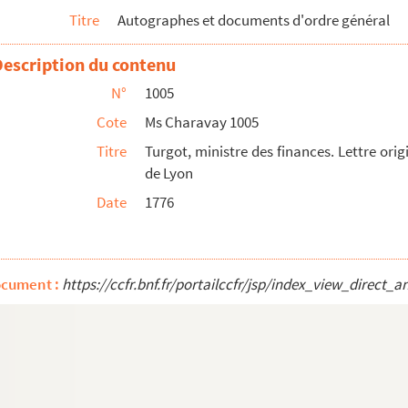
ommissaire extraordinaire de S. M. l'Empereur dans les dépar...
Titre
Autographes et documents d'ordre général
e l'agriculture et du commerce
Description du contenu
r général du Gers
N°
1005
Cote
Ms Charavay 1005
intérieur
Titre
Turgot, ministre des finances. Lettre or
de Lyon
 (Calvados)
Date
1776
s finances
ocument :
https://ccfr.bnf.fr/portailccfr/jsp/index_view_dire
s cultes
ce
néral des finances