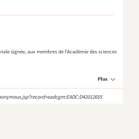
iginale signée, aux membres de l'Académie des sciences
Plus
ct_anonymous.jsp?record=eadcgm:EADC:D42012655