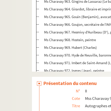
Ms Charavay 963. Gingins de Lassaraz (Le bar
Ms Charavay 964. Girardot, libraire et impr
Ms Charavay 965. Gouin (Benjamin), avocat
Ms Charavay 966. Goujon, secrétaire de l'At
Ms Charavay 967. Hesmivy d'Auribeau (D'), p
Ms Charavay 968. Hostein, peintre
Ms Charavay 969. Hubert (Charles)
Ms Charavay 970. Hyde de Neuville, baron
Ms Charavay 971. Imbert de Saint-Amand (
Ms Charavay 972. Ingres (Jean), peintre
Ms Charavay 973. Jarente (Le chevalier de), 
Présentation du contenu
Ms Charavay 974. Labouderie (Jean), biblio
N°
II
Ms Charavay 975. La Chapelle, secrétaire de
Cote
Mss Charavay 
Ms Charavay 976. La Chapelle (De), de l'ord
Titre
Autographes e
Ms Charavay 977. Lacombe (Louis), musicie