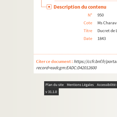
Ms Charavay 978. Laffite (Jean), gouverneur
Description du contenu
Ms Charavay 979. La Garde (De), officier
N°
950
Ms Charavay 980. Lainé, ministre de l'intéri
Cote
Ms Charav
Ms Charavay 981. Legeay, professeur à Gren
Titre
Ducret de 
Date
1843
Ms Charavay 982. Lestoré (L'abbé), aumônie
Ms Charavay 983. Letourneur, ministre de l'i
Ms Charavay 984. Lombard-Quincieux, memb
Citer ce document :
https://ccfr.bnf.fr/por
Ms Charavay 985. Longpré (Alexandre de), li
record=eadcgm:EADC:D42012600
Ms Charavay 986. Louis (Le baron), ministre
Ms Charavay 987. Machault (De), ministre d'
Plan du site
Mentions Légales
Accessibilit
Ms Charavay 988. Marescalchi, ministre cis
v 31.1.0
Ms Charavay 989. « Maret (Le comte), conseil
Ms Charavay 990. Martin, ministre des trava
Ms Charavay 991. Maupeou (De), chancelier