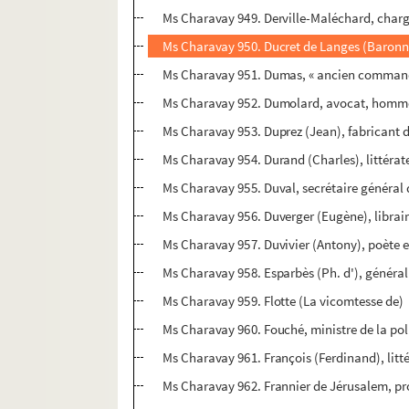
Ms Charavay 949. Derville-Maléchard, chargé
Ms Charavay 950. Ducret de Langes (Baronn
Ms Charavay 951. Dumas, « ancien commanda
Ms Charavay 952. Dumolard, avocat, homme
Ms Charavay 953. Duprez (Jean), fabricant d
Ms Charavay 954. Durand (Charles), littérat
Ms Charavay 955. Duval, secrétaire général d
Ms Charavay 956. Duverger (Eugène), librair
Ms Charavay 957. Duvivier (Antony), poète et
Ms Charavay 958. Esparbès (Ph. d'), général
Ms Charavay 959. Flotte (La vicomtesse de)
Ms Charavay 960. Fouché, ministre de la pol
Ms Charavay 961. François (Ferdinand), litt
Ms Charavay 962. Frannier de Jérusalem, pr