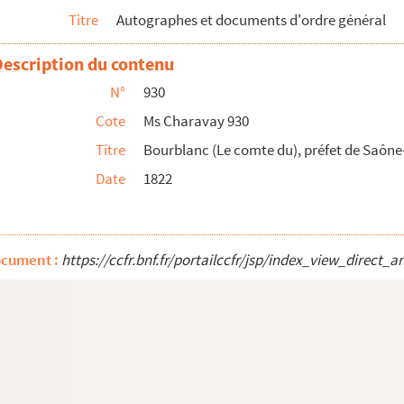
Titre
Autographes et documents d'ordre général
inances
Description du contenu
N°
930
de l'intérieur
Cote
Ms Charavay 930
Titre
Bourblanc (Le comte du), préfet de Saône
striel, député, ministre de l'intérieur en 1870
Date
1822
ocument :
https://ccfr.bnf.fr/portailccfr/jsp/index_view_dire
 chambre du Roi
her-Bas (Haute-Saône)