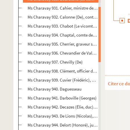
Ms Charavay 931. Cahier, ministre de l'intérieur
Ms Charavay 932. Calonne (De), contrôleur général des f
Ms Charavay 933. Chabot (Le vicomte de)
Ms Charavay 934. Chaptal, comte de Chanteloup, ministre 
Ms Charavay 935. Cherrier, graveur sur bois, à Paris
Ms Charavay 936. Chevandier de Valdrôme, chimiste et indu
Ms Charavay 937. Chevilly (De)
Ms Charavay 938. Clément, officier de santé
Ms Charavay 939. Cuvier (Frédéric), naturaliste
Citer ce d
Ms Charavay 940. Daguesseau
Ms Charavay 941. Darboville (Georges)
Ms Charavay 942. Decazes (Élie, duc), ministre
Ms Charavay 943. De Lions (Nicolas), gentilhomme de la
Ms Charavay 944. Delort (Honoré), juge de paix à Planc