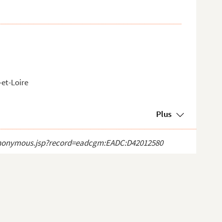
-et-Loire
Plus
ct_anonymous.jsp?record=eadcgm:EADC:D42012580