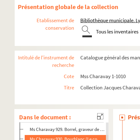
Présentation globale de la collection
Etablissement de
Bibliothèque municipale. L
conservation
Mss Charavay 1-920. Autographes et documents lyonnais
Tous les inventaires
Mss Charavay 921-1010. Autographes et documents d'ordre g
Ms Charavay 921. Abrial, ministre de la justice
Intitulé de l'instrument de
Catalogue général des manu
Ms Charavay 922. Acher (Le baron d'), secrétaire de S. A. 
recherche
Ms Charavay 923. Anglemont (D'), officier d'artillerie
Cote
Mss Charavay 1-1010
Ms Charavay 924. Arène, publiciste
Titre
Collection Jacques Charav
Ms Charavay 925. Becdelièvre (De), premier président d
Ms Charavay 926. Biu (Anaïs), poète
Ms Charavay 927. Blacas (Le duc de)
Dans le document :
Prés
Ms Charavay 928. Bonafous (Hilaire), publiciste
Ms Charavay 929. Borrel, graveur de médailles
Ms Charavay 930. Bourblanc (Le comte du), préfet de Saô