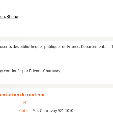
yon, Rhône
énéral
scrits des bibliothèques publiques de France. Départements — T
R.
ay continuée par Étienne Charavay
e la Chambre des comptes de Bretagne
entation du contenu
N°
II
Cote
Mss Charavay 921-1010
ne-et-Loire