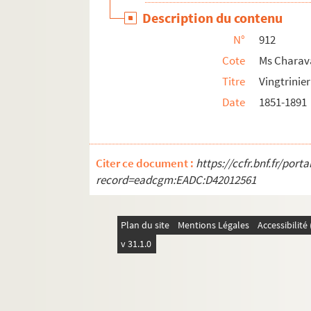
Description du contenu
N°
912
Cote
Ms Charav
Titre
Vingtrinie
Date
1851-1891
Citer ce document :
https://ccfr.bnf.fr/por
record=eadcgm:EADC:D42012561
Plan du site
Mentions Légales
Accessibilit
v 31.1.0