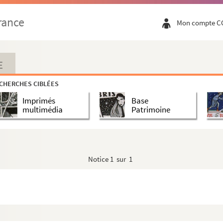
omte de), maréchal de camp
rance
Mon compte C
es
E
 Roanne, lieutenant général du bailliage
CHERCHES CIBLÉES
Imprimés
Base
t graveur, professeur à l'École des beaux-arts de Lyon
multimédia
Patrimoine
la première machine à coudre
de Lot-et-Garonne
Notice
1 sur 1
equêtes et intendant du commerce de Paris
amp
n