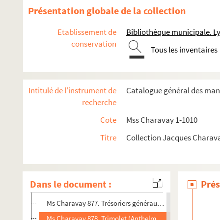
Ms Charavay 864. Thorigny (Pierre-François-Élisabeth-Tibur
Présentation globale de la collection
Ms Charavay 865. Tisseur (Clair), architecte, poète, arch
Etablissement de
Bibliothèque municipale. L
Ms Charavay 866. Tisseur (Barthélemy), professeur et poè
conservation
Tous les inventaires
Ms Charavay 867. Tisseur (Jean), secrétaire de la Chamb
Ms Charavay 868. Tissier, père, professeur de chimie, sec
Ms Charavay 869. Tolozan d'Amaranthe (Claude), intenda
Intitulé de l'instrument de
Catalogue général des manu
Ms Charavay 870. Tolozan de Montfort (Louis), prévôt des
recherche
Ms Charavay 871. Tolozan (Louis), général de cavalerie, 
Cote
Mss Charavay 1-1010
Ms Charavay 872. Torombert (Charles-Louis-Honoré), avo
Titre
Collection Jacques Charav
Ms Charavay 873. Tourangin (Victor), d'abord préfet du D
Ms Charavay 874. Tournachon-Molin frères, imprimeurs
Ms Charavay 875. Tournon (Le comte Philippe de), préfet
Dans le document :
Prés
Ms Charavay 876. Tramoy, maire de Neuville-sur-Saône 
Ms Charavay 877. Trésoriers généraux de France à Lyon
Ms Charavay 878. Trimolet (Anthelme), peintre