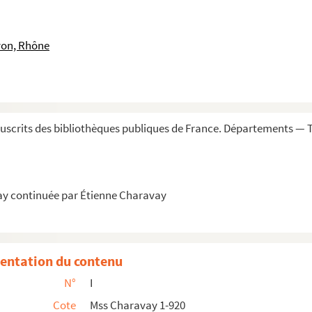
ce de Leullion de), avocat général, ministre de l'Intérieur...
éologue
yon, Rhône
te
re de commerce de Lyon, poète
rétaire général de la Société de pharmacie de Lyon
nt des finances, introducteur des ambassadeurs, collectionneur
scrits des bibliothèques publiques de France. Départements — T
 marchands de Lyon (1785-1789) ; Ravier ; Imbert-Colomès ; St...
sous la République (1793)
cat, écrivain
ay continuée par Étienne Charavay
oubs, puis préfet du Rhône en 1849
 du Rhône (1821-1823)
entation du contenu
(Rhône)
N°
I
Cote
Mss Charavay 1-920