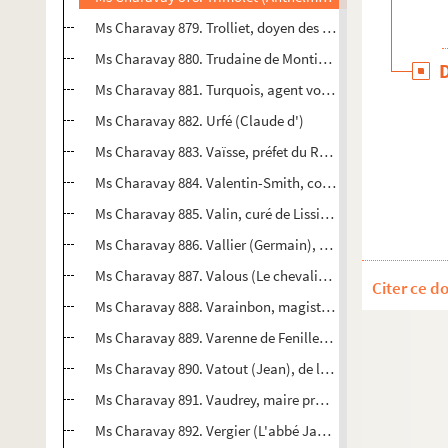
Ms Charavay 879. Trolliet, doyen des médecins de l'Hôtel
Ms Charavay 880. Trudaine de Montigny (Charles de), int
Ms Charavay 881. Turquois, agent voyer de Lyon
Ms Charavay 882. Urfé (Claude d')
Ms Charavay 883. Vaïsse, préfet du Rhône (1853-1864)
Ms Charavay 884. Valentin-Smith, conseiller à la Cour de 
Ms Charavay 885. Valin, curé de Lissieu, écrivain
Ms Charavay 886. Vallier (Germain), secrétaire d'Eugène 
Ms Charavay 887. Valous (Le chevalier de)
Citer ce d
Ms Charavay 888. Varainbon, magistrat, député du Rhôn
Ms Charavay 889. Varenne de Fenille, receveur général de
Ms Charavay 890. Vatout (Jean), de l'Académie française, 
Ms Charavay 891. Vaudrey, maire provisoire de la Guilloti
Ms Charavay 892. Vergier (L'abbé Jacques), commissaire 