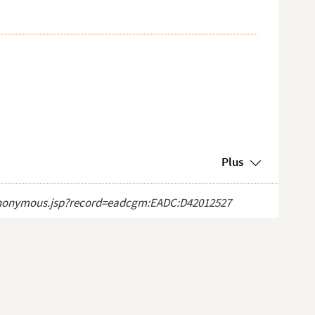
Plus
ct_anonymous.jsp?record=eadcgm:EADC:D42012527