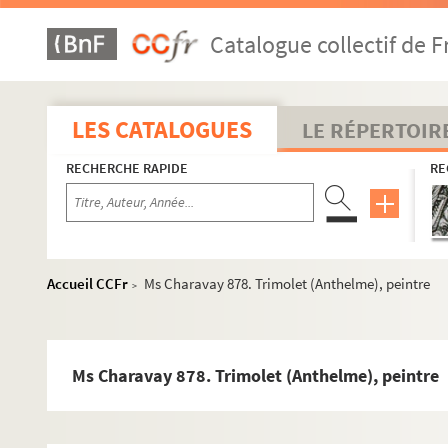
Ms Charavay 850. Tessonnet (Jacques-Marie Terrasse, c
Catalogue collectif de F
Ms Charavay 851. Teste, archéologue, épigraphiste
Ms Charavay 852. Testenoire, archéologue
Ms Charavay 853. Thélis, seigneur de Saint-Cyr de Valorg
LES CATALOGUES
LE RÉPERTOIR
Ms Charavay 854. Thévenon, subdélégué de l'intendance à
RECHERCHE RAPIDE
RE
Ms Charavay 855. Thiaffait
Ms Charavay 856. Thierriat (Auguste-Alexandre), peintre e
Ms Charavay 857. Thierry (Jean), sculpteur du Roi
Ms Charavay 858. Thimonier (Barthélemy), inventeur de 
Accueil CCFr
Ms Charavay 878. Trimolet (Anthelme), peintre
>
Ms Charavay 859. Tholin (Eustache-Georges), archiviste 
Ms Charavay 860. Tholozan (Jean-François), maître des r
Ms Charavay 861. Tholozan (Marquis de), maréchal de c
Ms Charavay 878. Trimolet (Anthelme), peintre
Ms Charavay 862. Thomassin (René), sieur de Montmarti
Ms Charavay 863. Thomé