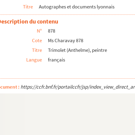
Titre
Autographes et documents lyonnais
-Dieu de Lyon
endant de Lyon
Description du contenu
N°
878
Cote
Ms Charavay 878
Titre
Trimolet (Anthelme), peintre
Paris, économiste, historien
Langue
français
Sue, adjoint au maire de Lyon en 1870, sénateur du Rhône en 1...
ocument :
https://ccfr.bnf.fr/portailccfr/jsp/index_view_dire
e
 la Bresse
bibliothécaire du roi Louis-Philippe
ère (Lyon)
de la marine à Dun kerque, poète